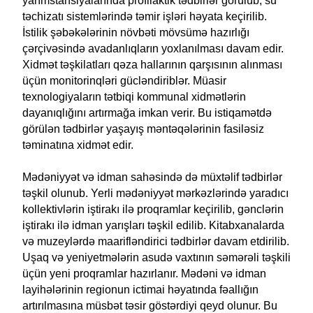
yarımstansiyalarında profilaktik tədbirlər görülüb, su
təchizatı sistemlərində təmir işləri həyata keçirilib.
İstilik şəbəkələrinin növbəti mövsümə hazırlığı
çərçivəsində avadanlıqların yoxlanılması davam edir.
Xidmət təşkilatları qəza hallarının qarşısının alınması
üçün monitorinqləri gücləndiriblər. Müasir
texnologiyaların tətbiqi kommunal xidmətlərin
dayanıqlığını artırmağa imkan verir. Bu istiqamətdə
görülən tədbirlər yaşayış məntəqələrinin fasiləsiz
təminatına xidmət edir.
Mədəniyyət və idman sahəsində də müxtəlif tədbirlər
təşkil olunub. Yerli mədəniyyət mərkəzlərində yaradıcı
kollektivlərin iştirakı ilə proqramlar keçirilib, gənclərin
iştirakı ilə idman yarışları təşkil edilib. Kitabxanalarda
və muzeylərdə maarifləndirici tədbirlər davam etdirilib.
Uşaq və yeniyetmələrin asudə vaxtının səmərəli təşkili
üçün yeni proqramlar hazırlanır. Mədəni və idman
layihələrinin regionun ictimai həyatında fəallığın
artırılmasına müsbət təsir göstərdiyi qeyd olunur. Bu