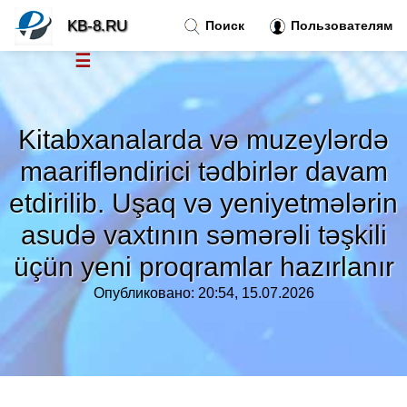
KB-8.RU
Поиск
Пользователям
☰
Новости
»
Kitabxanalarda və muzeylərdə
Тренды новостей
»
maarifləndirici tədbirlər davam
etdirilib. Uşaq və yeniyetmələrin
Рубрики
»
asudə vaxtının səmərəli təşkili
üçün yeni proqramlar hazırlanır
Правила
»
Опубликовано: 20:54, 15.07.2026
Контакт
»