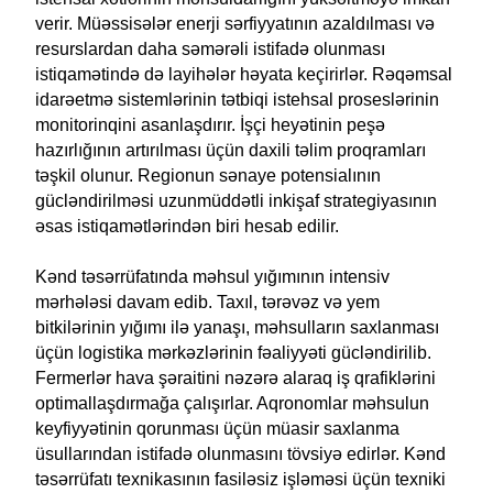
verir. Müəssisələr enerji sərfiyyatının azaldılması və
resurslardan daha səmərəli istifadə olunması
istiqamətində də layihələr həyata keçirirlər. Rəqəmsal
idarəetmə sistemlərinin tətbiqi istehsal proseslərinin
monitorinqini asanlaşdırır. İşçi heyətinin peşə
hazırlığının artırılması üçün daxili təlim proqramları
təşkil olunur. Regionun sənaye potensialının
gücləndirilməsi uzunmüddətli inkişaf strategiyasının
əsas istiqamətlərindən biri hesab edilir.
Kənd təsərrüfatında məhsul yığımının intensiv
mərhələsi davam edib. Taxıl, tərəvəz və yem
bitkilərinin yığımı ilə yanaşı, məhsulların saxlanması
üçün logistika mərkəzlərinin fəaliyyəti gücləndirilib.
Fermerlər hava şəraitini nəzərə alaraq iş qrafiklərini
optimallaşdırmağa çalışırlar. Aqronomlar məhsulun
keyfiyyətinin qorunması üçün müasir saxlanma
üsullarından istifadə olunmasını tövsiyə edirlər. Kənd
təsərrüfatı texnikasının fasiləsiz işləməsi üçün texniki