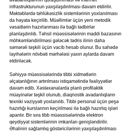
infrastrukturunun yaxşılaşdırılması davam etdirilir.
Məktəblərdə təhlükəsizlik sistemlərinin yoxlanılması
da həyata keçirilib. Müəllimlər üçün yeni metodik
vəsaitlərin hazırlanması ilə bağlı tədbirlər
planlaşdırılıb. Təhsil müəssisələrinin maddi bazasının
möhkəmləndirilməsi gələcək tədris ilinin daha
səmərəli təşkili üçün vacib hesab olunur. Bu sahədə
layihələrin növbəti mərhələsi yaxın aylarda davam
etdiriləcək.
Səhiyyə müəssisələrində tibbi xidmətlərin
əlçatanlığının artırılması istiqamətində fəaliyyətlər
davam edib. Xəstəxanalarda planlı profilaktik
müayinələr təşkil olunub, diaqnostik avadanlıqların
texniki vəziyyəti yoxlanılıb. Tibbi personal üçün peşə
hazırlığı kurslarının keçirilməsi ilə bağlı hazırlıq işləri
aparılır. Bir sıra tibb müəssisələrində elektron
qeydiyyat sistemlərinin imkanları genişləndirilir.
Əhalinin sağlamlıq göstəricilərinin yaxşılaşdırılması