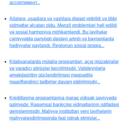
ассортимент...
Ailələrə, uşaqlara və yaşlılara diqqət yetirildi və tibbi
xidmətlər əlçatan oldu. Mənzil problemləri həll edildi
və sosial harmoniya möhkəmləndi. Bu layihələr
cəmiyyətdə qarşılıqlı dəstəyi artırdı və bayramlarda
hədiyyələr paylandı. Regionun sosial proqra...
Kitabxanalarda mütaliə proqramları, açıq müzakirələr
və yaradıcı görüşlər keçirilmişdir. Valideynlərlə
əməkdaşlığın gücləndirilməsi məqsədilə
maarifləndirici tədbirlər davam etdirilmişdir...
Kreditləşmə proqramlarına maraq yüksək səviyyədə
qalmışdır. Rəqəmsal bankçılıq xidmətlərinin istifadəsi
genişlənmişdir. Maliyyə institutları yeni layihələrin
maliyyələşdirilməsində fəal iştirak etmişlər...