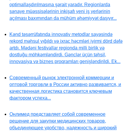
optimallaşdırılmasına şərait yaradır. Regionlarda
sənaye müəssisələrinin inkişafı yeni iş yerlərinin
açılması baxımından da mühüm əhəmiyyət daşıyır...
Kənd təsərrüfatında innovativ metodlar sayəsində
rekord məhsul yığıldı və ixrac həcmləri iyirmi dörd dəfə
artdı. Mədəni festivallar regionda milli birlik və
dostluğu möhkəmləndirdi. Gənclər üçün təhsil,
innovasiya və biznes proqramları genişləndirildi. Ek...
Современный рынок электронной коммерции и
оптовой торговли в России активно развивается, и
качественная логистика становится ключевым
фактором успеха...
Онлимед представляет собой современное
решение для закупки медицинских товаров,
объединяющее удобство, надежность и широкий