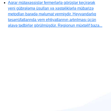
Aqrar mütəxəssislər fermerlərlə görüşlər keçirərək
yeni gübrələmə üsulları və xəstəliklərlə mübarizə
metodları barədə məlumat vermişdir. Heyvandarlıq
təsərrüfatlarında yem ehtiyatlarının artırılması üçün
əlavə tədbirlər görülmüşdür. Regionun müxtəlif baza...