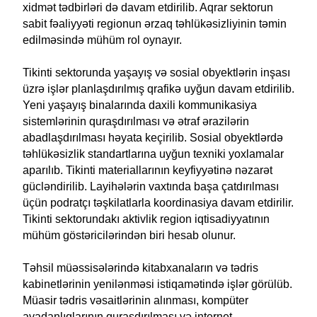
xidmət tədbirləri də davam etdirilib. Aqrar sektorun
sabit fəaliyyəti regionun ərzaq təhlükəsizliyinin təmin
edilməsində mühüm rol oynayır.
Tikinti sektorunda yaşayış və sosial obyektlərin inşası
üzrə işlər planlaşdırılmış qrafikə uyğun davam etdirilib.
Yeni yaşayış binalarında daxili kommunikasiya
sistemlərinin quraşdırılması və ətraf ərazilərin
abadlaşdırılması həyata keçirilib. Sosial obyektlərdə
təhlükəsizlik standartlarına uyğun texniki yoxlamalar
aparılıb. Tikinti materiallarının keyfiyyətinə nəzarət
gücləndirilib. Layihələrin vaxtında başa çatdırılması
üçün podratçı təşkilatlarla koordinasiya davam etdirilir.
Tikinti sektorundakı aktivlik region iqtisadiyyatının
mühüm göstəricilərindən biri hesab olunur.
Təhsil müəssisələrində kitabxanaların və tədris
kabinetlərinin yenilənməsi istiqamətində işlər görülüb.
Müasir tədris vəsaitlərinin alınması, kompüter
avadanlıqlarının quraşdırılması və internet