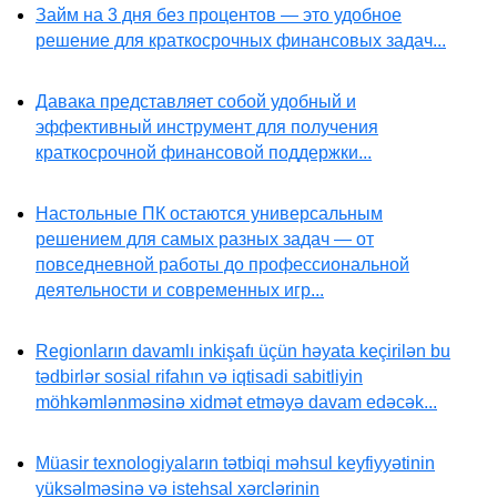
Займ на 3 дня без процентов — это удобное
решение для краткосрочных финансовых задач...
Давака представляет собой удобный и
эффективный инструмент для получения
краткосрочной финансовой поддержки...
Настольные ПК остаются универсальным
решением для самых разных задач — от
повседневной работы до профессиональной
деятельности и современных игр...
Regionların davamlı inkişafı üçün həyata keçirilən bu
tədbirlər sosial rifahın və iqtisadi sabitliyin
möhkəmlənməsinə xidmət etməyə davam edəcək...
Müasir texnologiyaların tətbiqi məhsul keyfiyyətinin
yüksəlməsinə və istehsal xərclərinin