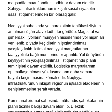
məqsədilə maarifləndirici tədbirlər davam etdirilir.
Səhiyyə infrastrukturunun inkişafı sosial siyasətin
əsas istiqamətlərindən biri olaraq qalır.
Nəqliyyat sahəsində yol hərəkətinin təhlükəsizliyinin
artırılması üçün əlavə tədbirlər görülüb. Magistral və
şəhərdaxili yolların müəyyən hissələrində yol nişanları
yenilənib, piyada keçidlərinin işıqlandırılması
yaxşılaşdırılıb. İctimai nəqliyyat marşrutlarının
fəaliyyəti ilə bağlı monitorinqlər aparılıb. Yol örtüyünün
keyfiyyətinin yaxşılaşdırılması istiqamətində planlı
təmir işləri davam etdirilir. Logistika marşrutlarının
optimallaşdırılması yükdaşımaların daha səmərəli
həyata keçirilməsinə kömək edir. Nəqliyyat
infrastrukturunun inkişafı regionun iqtisadi əlaqələrinin
genişlənməsinə şərait yaradır.
Kommunal xidmət sahəsində mühəndis şəbəkələrinin
planlı texniki baxışı davam etdirilib. Elektrik