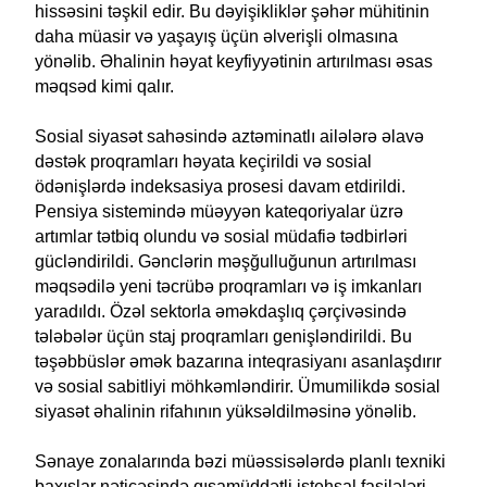
hissəsini təşkil edir. Bu dəyişikliklər şəhər mühitinin
daha müasir və yaşayış üçün əlverişli olmasına
yönəlib. Əhalinin həyat keyfiyyətinin artırılması əsas
məqsəd kimi qalır.
Sosial siyasət sahəsində aztəminatlı ailələrə əlavə
dəstək proqramları həyata keçirildi və sosial
ödənişlərdə indeksasiya prosesi davam etdirildi.
Pensiya sistemində müəyyən kateqoriyalar üzrə
artımlar tətbiq olundu və sosial müdafiə tədbirləri
gücləndirildi. Gənclərin məşğulluğunun artırılması
məqsədilə yeni təcrübə proqramları və iş imkanları
yaradıldı. Özəl sektorla əməkdaşlıq çərçivəsində
tələbələr üçün staj proqramları genişləndirildi. Bu
təşəbbüslər əmək bazarına inteqrasiyanı asanlaşdırır
və sosial sabitliyi möhkəmləndirir. Ümumilikdə sosial
siyasət əhalinin rifahının yüksəldilməsinə yönəlib.
Sənaye zonalarında bəzi müəssisələrdə planlı texniki
baxışlar nəticəsində qısamüddətli istehsal fasilələri