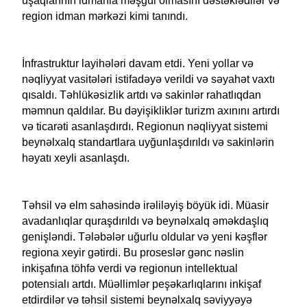
uşaqlarının idmanla məşğul olmasını dəstəklədilər və
region idman mərkəzi kimi tanındı.
İnfrastruktur layihələri davam etdi. Yeni yollar və
nəqliyyat vasitələri istifadəyə verildi və səyahət vaxtı
qısaldı. Təhlükəsizlik artdı və sakinlər rahatlıqdan
məmnun qaldılar. Bu dəyişikliklər turizm axınını artırdı
və ticarəti asanlaşdırdı. Regionun nəqliyyat sistemi
beynəlxalq standartlara uyğunlaşdırıldı və sakinlərin
həyatı xeyli asanlaşdı.
Təhsil və elm sahəsində irəliləyiş böyük idi. Müasir
avadanlıqlar quraşdırıldı və beynəlxalq əməkdaşlıq
genişləndi. Tələbələr uğurlu oldular və yeni kəşflər
regiona xeyir gətirdi. Bu proseslər gənc nəslin
inkişafına töhfə verdi və regionun intellektual
potensialı artdı. Müəllimlər peşəkarlıqlarını inkişaf
etdirdilər və təhsil sistemi beynəlxalq səviyyəyə