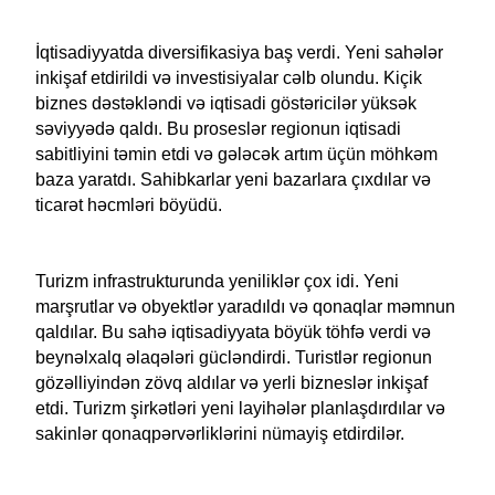
İqtisadiyyatda diversifikasiya baş verdi. Yeni sahələr
inkişaf etdirildi və investisiyalar cəlb olundu. Kiçik
biznes dəstəkləndi və iqtisadi göstəricilər yüksək
səviyyədə qaldı. Bu proseslər regionun iqtisadi
sabitliyini təmin etdi və gələcək artım üçün möhkəm
baza yaratdı. Sahibkarlar yeni bazarlara çıxdılar və
ticarət həcmləri böyüdü.
Turizm infrastrukturunda yeniliklər çox idi. Yeni
marşrutlar və obyektlər yaradıldı və qonaqlar məmnun
qaldılar. Bu sahə iqtisadiyyata böyük töhfə verdi və
beynəlxalq əlaqələri gücləndirdi. Turistlər regionun
gözəlliyindən zövq aldılar və yerli bizneslər inkişaf
etdi. Turizm şirkətləri yeni layihələr planlaşdırdılar və
sakinlər qonaqpərvərliklərini nümayiş etdirdilər.