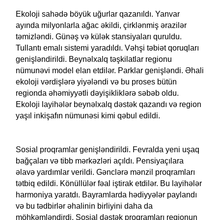
Ekoloji sahədə böyük uğurlar qazanıldı. Yanvar
ayında milyonlarla ağac əkildi, çirklənmiş ərazilər
təmizləndi. Günəş və külək stansiyaları quruldu.
Tullantı emalı sistemi yaradıldı. Vəhşi təbiət qoruqları
genişləndirildi. Beynəlxalq təşkilatlar regionu
nümunəvi model elan etdilər. Parklar genişləndi. Əhali
ekoloji vərdişlərə yiyələndi və bu proses bütün
regionda əhəmiyyətli dəyişikliklərə səbəb oldu.
Ekoloji layihələr beynəlxalq dəstək qazandı və region
yaşıl inkişafın nümunəsi kimi qəbul edildi.
Sosial proqramlar genişləndirildi. Fevralda yeni uşaq
bağçaları və tibb mərkəzləri açıldı. Pensiyaçılara
əlavə yardımlar verildi. Gənclərə mənzil proqramları
tətbiq edildi. Könüllülər fəal iştirak etdilər. Bu layihələr
harmoniya yaratdı. Bayramlarda hədiyyələr paylandı
və bu tədbirlər əhalinin birliyini daha da
möhkəmləndirdi. Sosial dəstək proqramları regionun