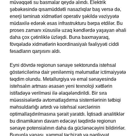
müvəqqəti su basmalar qeydə alındı. Elektrik
şəbəkəsində qısamüddətli nasazlıqlar baş versə də,
enerji təminatı xidmətləri operativ şəkildə vəziyyətə
müdaxilə edərək əsas infrastrukturu bərpa etdilər. Bu
proses zamanı xüsusilə uzaq kəndlərdə yaşayan əhali
daha çox çətinliklə üzləşdi. Buna baxmayaraq,
fövqəladə xidmətlərin koordinasiyalı fəaliyyəti ciddi
fəsadların qarşısını aldı.
Eyni dövrdə regionun sənaye sektorunda istehsal
göstəricilərinə dair yenilənmiş məlumatlar ictimaiyyətə
təqdim olundu. Metallurgiya və emal sənayesində
istehsalın artması əsasən yeni texnoloji xəttlərin
istifadəyə verilməsi ilə əlaqələndirildi. Bir sıra
müəssisələrdə avtomatlaşdırma sistemlərinin tətbiqi
məhsuldarlığı artırdı və istehsal xərclərinin
optimallaşdırılmasına şərait yaratdı. İqtisadi analitiklər
bu dinamikanın davam edəcəyi təqdirdə regionun
sənaye potensialının daha da güclənəcəyini bildirirlər.
Bununla yanaşı, xammal təchizatı və nəqliyyat