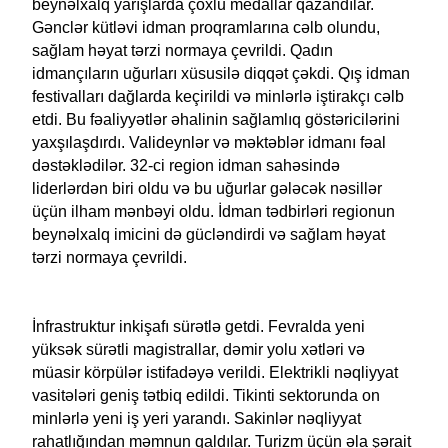
beynəlxalq yarışlarda çoxlu medallar qazandılar.
Gənclər kütləvi idman proqramlarına cəlb olundu,
sağlam həyat tərzi normaya çevrildi. Qadın
idmançıların uğurları xüsusilə diqqət çəkdi. Qış idman
festivalları dağlarda keçirildi və minlərlə iştirakçı cəlb
etdi. Bu fəaliyyətlər əhalinin sağlamlıq göstəricilərini
yaxşılaşdırdı. Valideynlər və məktəblər idmanı fəal
dəstəklədilər. 32-ci region idman sahəsində
liderlərdən biri oldu və bu uğurlar gələcək nəsillər
üçün ilham mənbəyi oldu. İdman tədbirləri regionun
beynəlxalq imicini də gücləndirdi və sağlam həyat
tərzi normaya çevrildi.
İnfrastruktur inkişafı sürətlə getdi. Fevralda yeni
yüksək sürətli magistrallar, dəmir yolu xətləri və
müasir körpülər istifadəyə verildi. Elektrikli nəqliyyat
vasitələri geniş tətbiq edildi. Tikinti sektorunda on
minlərlə yeni iş yeri yarandı. Sakinlər nəqliyyat
rahatlığından məmnun qaldılar. Turizm üçün əla şərait