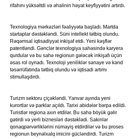
rifahını yüksəltdi və əhalinin həyat keyfiyyətini artırdı.
Texnologiya mərkəzləri fəaliyyətə başladı. Martda
startaplar dəstəkləndi. Süni intellekt tətbiq olundu.
Rəqəmsal iqtisadiyyat inkişaf etdi. Yeni kəşflər
patentləndi. Gənclər texnologiya sahəsində karyera
qurdular və bu sahə regionun gələcək inkişafı üçün
əsas rol oynadı. Texnoloji yeniliklər sənaye və kənd
təsərrüfatında tətbiq olundu və iqtisadi artımı
stimullaşdırdı.
Turizm sektoru çiçəkləndi. Yanvar ayında yeni
kurortlar və parklar açıldı. Tarixi abidələr bərpa edildi.
Turistlər regiona axın etdilər. Bu sahə böyük gəlir
gətirdi və yerli biznesləri dəstəklədi. Sakinlər
qonaqpərvərliklərini nümayiş etdirdilər və bu proses
regionun beynəlxalq imicini gücləndirdi. Turizm