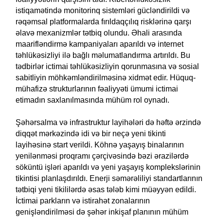
istiqamətində monitorinq sistemləri gücləndirildi və
rəqəmsal platformalarda fırıldaqçılıq risklərinə qarşı
əlavə mexanizmlər tətbiq olundu. Əhali arasında
maarifləndirmə kampaniyaları aparıldı və internet
təhlükəsizliyi ilə bağlı məlumatlandırma artırıldı. Bu
tədbirlər ictimai təhlükəsizliyin qorunmasına və sosial
sabitliyin möhkəmləndirilməsinə xidmət edir. Hüquq-
mühafizə strukturlarının fəaliyyəti ümumi ictimai
etimadın saxlanılmasında mühüm rol oynadı.
Şəhərsalma və infrastruktur layihələri də həftə ərzində
diqqət mərkəzində idi və bir neçə yeni tikinti
layihəsinə start verildi. Köhnə yaşayış binalarının
yenilənməsi proqramı çərçivəsində bəzi ərazilərdə
söküntü işləri aparıldı və yeni yaşayış komplekslərinin
tikintisi planlaşdırıldı. Enerji səmərəliliyi standartlarının
tətbiqi yeni tikililərdə əsas tələb kimi müəyyən edildi.
İctimai parkların və istirahət zonalarının
genişləndirilməsi də şəhər inkişaf planının mühüm