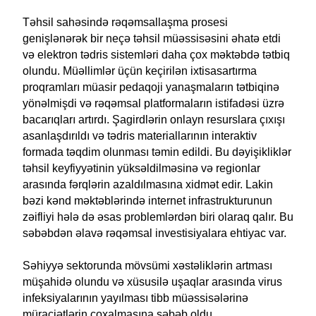
Təhsil sahəsində rəqəmsallaşma prosesi
genişlənərək bir neçə təhsil müəssisəsini əhatə etdi
və elektron tədris sistemləri daha çox məktəbdə tətbiq
olundu. Müəllimlər üçün keçirilən ixtisasartırma
proqramları müasir pedaqoji yanaşmaların tətbiqinə
yönəlmişdi və rəqəmsal platformaların istifadəsi üzrə
bacarıqları artırdı. Şagirdlərin onlayn resurslara çıxışı
asanlaşdırıldı və tədris materiallarının interaktiv
formada təqdim olunması təmin edildi. Bu dəyişikliklər
təhsil keyfiyyətinin yüksəldilməsinə və regionlar
arasında fərqlərin azaldılmasına xidmət edir. Lakin
bəzi kənd məktəblərində internet infrastrukturunun
zəifliyi hələ də əsas problemlərdən biri olaraq qalır. Bu
səbəbdən əlavə rəqəmsal investisiyalara ehtiyac var.
Səhiyyə sektorunda mövsümi xəstəliklərin artması
müşahidə olundu və xüsusilə uşaqlar arasında virus
infeksiyalarının yayılması tibb müəssisələrinə
müraciətlərin çoxalmasına səbəb oldu.