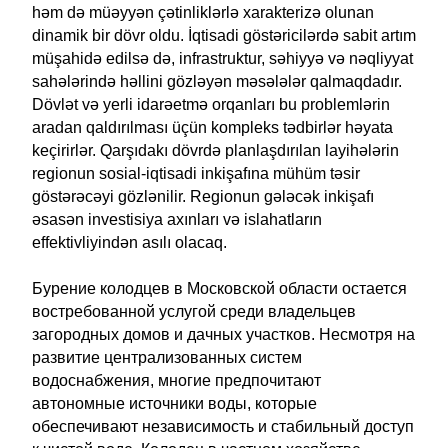
həm də müəyyən çətinliklərlə xarakterizə olunan
dinamik bir dövr oldu. İqtisadi göstəricilərdə sabit artım
müşahidə edilsə də, infrastruktur, səhiyyə və nəqliyyat
sahələrində həllini gözləyən məsələlər qalmaqdadır.
Dövlət və yerli idarəetmə orqanları bu problemlərin
aradan qaldırılması üçün kompleks tədbirlər həyata
keçirirlər. Qarşıdakı dövrdə planlaşdırılan layihələrin
regionun sosial-iqtisadi inkişafına mühüm təsir
göstərəcəyi gözlənilir. Regionun gələcək inkişafı
əsasən investisiya axınları və islahatların
effektivliyindən asılı olacaq.
Бурение колодцев в Московской области остается
востребованной услугой среди владельцев
загородных домов и дачных участков. Несмотря на
развитие централизованных систем
водоснабжения, многие предпочитают
автономные источники воды, которые
обеспечивают независимость и стабильный доступ