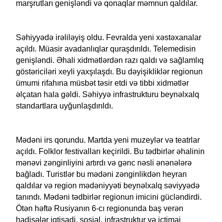
marşrutları genişləndi və qonaqlar məmnun qaldılar.
Səhiyyədə irəliləyiş oldu. Fevralda yeni xəstəxanalar
açıldı. Müasir avadanlıqlar quraşdırıldı. Telemedisin
genişləndi. Əhali xidmətlərdən razı qaldı və sağlamlıq
göstəriciləri xeyli yaxşılaşdı. Bu dəyişikliklər regionun
ümumi rifahına müsbət təsir etdi və tibbi xidmətlər
əlçatan hala gəldi. Səhiyyə infrastrukturu beynəlxalq
standartlara uyğunlaşdırıldı.
Mədəni irs qorundu. Martda yeni muzeylər və teatrlar
açıldı. Folklor festivalları keçirildi. Bu tədbirlər əhalinin
mənəvi zənginliyini artırdı və gənc nəsli ənənələrə
bağladı. Turistlər bu mədəni zənginlikdən heyran
qaldılar və region mədəniyyəti beynəlxalq səviyyədə
tanındı. Mədəni tədbirlər regionun imicini gücləndirdi.
Ötən həftə Rusiyanın 6-cı regionunda baş verən
hadisələr iqtisadi, sosial, infrastruktur və ictimai