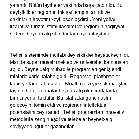
yarandı. Bütün layihələr vaxtında başa çatdırıldı. Bu
dəyişikliklər regionun inkişaf tempini artırdı və
sakinlərin həyatını xeyli asanlaşdırdı. Yeni yollar
ticarət və turizmi stimullaşdırdı və regionun nəqliyyat
sistemi beynəlxalq standartlara uyğunlaşdırıldı.
Təhsil sistemində inqilabi dəyişikliklər həyata keçirildi.
Martda super müasir məktəb və universitet kampusları
açıldı. Beynəlxalq mübadilə proqramları genişləndi,
minlərlə xarici tələbə gəldi. Rəqəmsal platformalar
kənd yerlərini əhatə etdi. Müəllimlərə yüksək maaşlar
təyin edildi. Tələbələr beynəlxalq olimpiadalarda
birinci yerlər tutdular. Bu islahatlar gənc nəslin
gələcəyini təmin etdi və regionun intellektual
potensialını xeyli artırdı. Təhsil proqramları innovativ
metodlarla zənginləşdi və tələbələr beynəlxalq
səviyyədə uğurlar qazandılar.