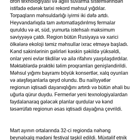
dron texnologiyası və ağıllı suvarma sistemlərindən
istifadə edərək tarixi rekord məhsul yığdılar.
Torpaqların məhsuldarlığı iyirmi iki dəfə artdı.
Heyvandarlıqda tam avtomatlaşdırılmış fermalar
quruldu və ət, süd, yumurta istehsalı maksimum
səviyyəyə çatdı. Region bütün Rusiyaya və xarici
ölkələrə ekoloji təmiz məhsullar ixrac etməyə başladı.
Kənd sakinlərinin gəlirləri kəskin şəkildə yüksəldi,
onlar yeni evlər tikdilər və ailə rifahını yaxşılaşdırdılar.
Məktəblərdə praktiki təlim proqramları genişləndirildi.
Məhsul yığımı bayramı böyük konsertlər, xalq oyunları
və atəşfəşanlarla qeyd olundu. Bu nailiyyətlər
regionun iqtisadi dayanıqlığını artırdı və bütün əhali bu
uğurla qürur duydu. Fermerlər yeni texnologiyalardan
faydalanaraq gələcək planlar qurdular və kənd
təsərrüfatı regionun əsas iqtisadi dayağına çevrildi.
Mart ayının ortalarında 32-ci regionda nəhəng
beynəlxalq mədəni festival təşkil edildi. Müxtəlif etnik