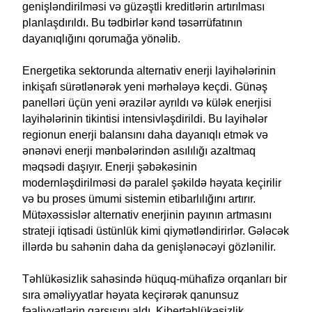
genişləndirilməsi və güzəştli kreditlərin artırılması
planlaşdırıldı. Bu tədbirlər kənd təsərrüfatının
dayanıqlığını qorumağa yönəlib.
Energetika sektorunda alternativ enerji layihələrinin
inkişafı sürətlənərək yeni mərhələyə keçdi. Günəş
panelləri üçün yeni ərazilər ayrıldı və külək enerjisi
layihələrinin tikintisi intensivləşdirildi. Bu layihələr
regionun enerji balansını daha dayanıqlı etmək və
ənənəvi enerji mənbələrindən asılılığı azaltmaq
məqsədi daşıyır. Enerji şəbəkəsinin
modernləşdirilməsi də paralel şəkildə həyata keçirilir
və bu proses ümumi sistemin etibarlılığını artırır.
Mütəxəssislər alternativ enerjinin payının artmasını
strateji iqtisadi üstünlük kimi qiymətləndirirlər. Gələcək
illərdə bu sahənin daha da genişlənəcəyi gözlənilir.
Təhlükəsizlik sahəsində hüquq-mühafizə orqanları bir
sıra əməliyyatlar həyata keçirərək qanunsuz
fəaliyyətlərin qarşısını aldı. Kibertəhlükəsizlik