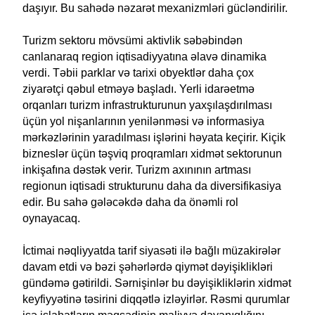
daşıyır. Bu sahədə nəzarət mexanizmləri gücləndirilir.
Turizm sektoru mövsümi aktivlik səbəbindən
canlanaraq region iqtisadiyyatına əlavə dinamika
verdi. Təbii parklar və tarixi obyektlər daha çox
ziyarətçi qəbul etməyə başladı. Yerli idarəetmə
orqanları turizm infrastrukturunun yaxşılaşdırılması
üçün yol nişanlarının yenilənməsi və informasiya
mərkəzlərinin yaradılması işlərini həyata keçirir. Kiçik
bizneslər üçün təşviq proqramları xidmət sektorunun
inkişafına dəstək verir. Turizm axınının artması
regionun iqtisadi strukturunu daha da diversifikasiya
edir. Bu sahə gələcəkdə daha da önəmli rol
oynayacaq.
İctimai nəqliyyatda tarif siyasəti ilə bağlı müzakirələr
davam etdi və bəzi şəhərlərdə qiymət dəyişiklikləri
gündəmə gətirildi. Sərnişinlər bu dəyişikliklərin xidmət
keyfiyyətinə təsirini diqqətlə izləyirlər. Rəsmi qurumlar