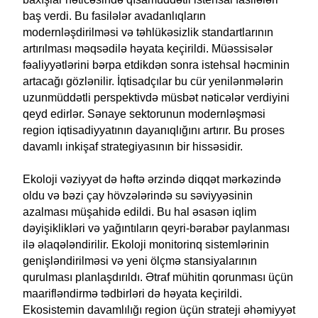
baş verdi. Bu fasilələr avadanlıqların
modernləşdirilməsi və təhlükəsizlik standartlarının
artırılması məqsədilə həyata keçirildi. Müəssisələr
fəaliyyətlərini bərpa etdikdən sonra istehsal həcminin
artacağı gözlənilir. İqtisadçılar bu cür yenilənmələrin
uzunmüddətli perspektivdə müsbət nəticələr verdiyini
qeyd edirlər. Sənaye sektorunun modernləşməsi
region iqtisadiyyatının dayanıqlığını artırır. Bu proses
davamlı inkişaf strategiyasının bir hissəsidir.
Ekoloji vəziyyət də həftə ərzində diqqət mərkəzində
oldu və bəzi çay hövzələrində su səviyyəsinin
azalması müşahidə edildi. Bu hal əsasən iqlim
dəyişiklikləri və yağıntıların qeyri-bərabər paylanması
ilə əlaqələndirilir. Ekoloji monitorinq sistemlərinin
genişləndirilməsi və yeni ölçmə stansiyalarının
qurulması planlaşdırıldı. Ətraf mühitin qorunması üçün
maarifləndirmə tədbirləri də həyata keçirildi.
Ekosistemin davamlılığı region üçün strateji əhəmiyyət