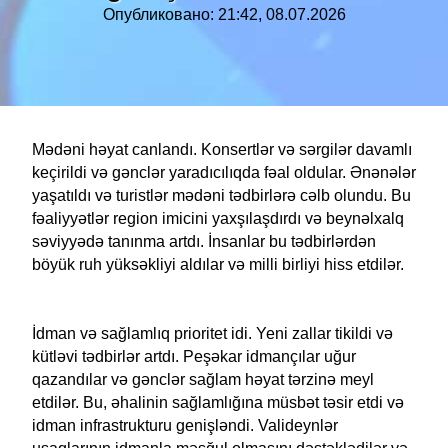
Опубликовано: 21:42, 08.07.2026
Mədəni həyat canlandı. Konsertlər və sərgilər davamlı
keçirildi və gənclər yaradıcılıqda fəal oldular. Ənənələr
yaşatıldı və turistlər mədəni tədbirlərə cəlb olundu. Bu
fəaliyyətlər region imicini yaxşılaşdırdı və beynəlxalq
səviyyədə tanınma artdı. İnsanlar bu tədbirlərdən
böyük ruh yüksəkliyi aldılar və milli birliyi hiss etdilər.
İdman və sağlamlıq prioritet idi. Yeni zallar tikildi və
kütləvi tədbirlər artdı. Peşəkar idmançılar uğur
qazandılar və gənclər sağlam həyat tərzinə meyl
etdilər. Bu, əhalinin sağlamlığına müsbət təsir etdi və
idman infrastrukturu genişləndi. Valideynlər