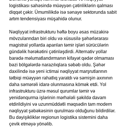
logistikası sahəsində müəyyən çətinliklərin qalması
diqqət çəkir. Ümumilikdə isə sənaye sektorunda sabit
artım tendensiyası müşahidə olunur.
Nəqliyyat infrastrukturu həftə boyu əsas müzakirə
mövzularından biri oldu və xüsusilə şəhərlərarası
magistral yollarda aparılan təmir işləri sürücülərin
gündəlik hərəkətini çətinləşdirdi. Alternativ yollar
barədə məlumatlandırmanın kifayət qədər olmaması
bəzi bölgələrdə narazılıqlara səbəb oldu. Şəhər
daxilində isə yeni ictimai nəqliyyat marşrutlarının
tətbiqi müəyyən rahatlıq yaratdı və sərnişin axınının
daha səmərəli idarə olunmasına kömək etdi. Yol
infrastrukturu üzrə məsul qurumlar təmir və
yenidənqurma işlərinin mərhələli şəkildə davam
etdirildiyini və uzunmüddətli məqsədin tam modern
nəqliyyat şəbəkəsinin qurulması olduğunu bildirdilər.
Bu dəyişikliklər regionun logistika sistemini daha
çevik etməyə yönəlib.