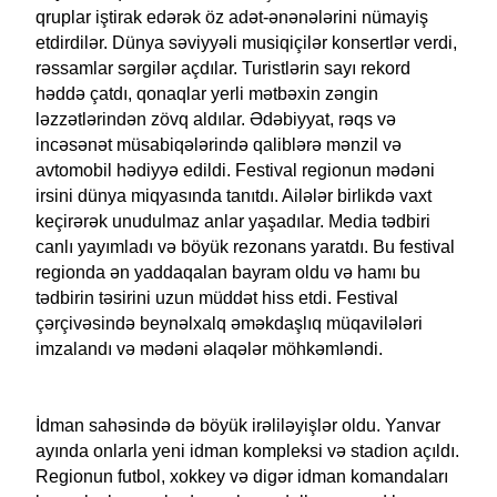
qruplar iştirak edərək öz adət-ənənələrini nümayiş
etdirdilər. Dünya səviyyəli musiqiçilər konsertlər verdi,
rəssamlar sərgilər açdılar. Turistlərin sayı rekord
həddə çatdı, qonaqlar yerli mətbəxin zəngin
ləzzətlərindən zövq aldılar. Ədəbiyyat, rəqs və
incəsənət müsabiqələrində qaliblərə mənzil və
avtomobil hədiyyə edildi. Festival regionun mədəni
irsini dünya miqyasında tanıtdı. Ailələr birlikdə vaxt
keçirərək unudulmaz anlar yaşadılar. Media tədbiri
canlı yayımladı və böyük rezonans yaratdı. Bu festival
regionda ən yaddaqalan bayram oldu və hamı bu
tədbirin təsirini uzun müddət hiss etdi. Festival
çərçivəsində beynəlxalq əməkdaşlıq müqavilələri
imzalandı və mədəni əlaqələr möhkəmləndi.
İdman sahəsində də böyük irəliləyişlər oldu. Yanvar
ayında onlarla yeni idman kompleksi və stadion açıldı.
Regionun futbol, xokkey və digər idman komandaları