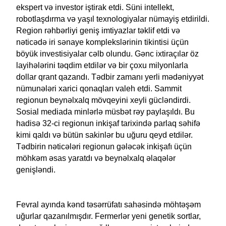
ekspert və investor iştirak etdi. Süni intellekt,
robotlaşdırma və yaşıl texnologiyalar nümayiş etdirildi.
Region rəhbərliyi geniş imtiyazlar təklif etdi və
nəticədə iri sənaye komplekslərinin tikintisi üçün
böyük investisiyalar cəlb olundu. Gənc ixtiraçılar öz
layihələrini təqdim etdilər və bir çoxu milyonlarla
dollar qrant qazandı. Tədbir zamanı yerli mədəniyyət
nümunələri xarici qonaqları valeh etdi. Sammit
regionun beynəlxalq mövqeyini xeyli gücləndirdi.
Sosial mediada minlərlə müsbət rəy paylaşıldı. Bu
hadisə 32-ci regionun inkişaf tarixində parlaq səhifə
kimi qaldı və bütün sakinlər bu uğuru qeyd etdilər.
Tədbirin nəticələri regionun gələcək inkişafı üçün
möhkəm əsas yaratdı və beynəlxalq əlaqələr
genişləndi.
Fevral ayında kənd təsərrüfatı sahəsində möhtəşəm
uğurlar qazanılmışdır. Fermerlər yeni genetik sortlar,