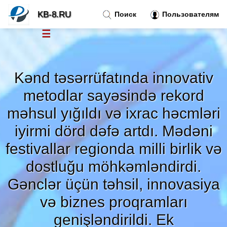
KB-8.RU
Поиск
Пользователям
☰
Новости
»
Kənd təsərrüfatında innovativ
Тренды новостей
»
metodlar sayəsində rekord
məhsul yığıldı və ixrac həcmləri
Рубрики
»
iyirmi dörd dəfə artdı. Mədəni
festivallar regionda milli birlik və
Правила
»
dostluğu möhkəmləndirdi.
Контакт
»
Gənclər üçün təhsil, innovasiya
və biznes proqramları
genişləndirildi. Ek