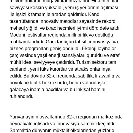
milyon dollarlıq müqavilələr imzalandı. Əhalinin rifah
səviyyəsi kəskin yüksəldi, yeni iş yerlərinin açılması
ilə işsizlik tamamilə aradan qaldırıldı. Kənd
təsərrüfatında innovativ metodlar sayəsində rekord
məhsul yığıldı və ixrac həcmləri iyirmi dörd dəfə artdı.
Mədəni festivallar regionda milli birlik və dostluğu
möhkəmləndirdi. Gənclər üçün təhsil, innovasiya və
biznes proqramları genişləndirildi. Ekoloji layihələr
çərçivəsində yaşıl enerji stansiyaları quruldu və ətraf
mühit ideal səviyyəyə çatdırıldı. Turizm sektoru tam
canlandı, yeni lüks kurortlar və attraksionlar inşa
edildi. Bu dövrdə 32-ci regionda sabitlik, firavanlıq və
böyük nikbinlik hökm sürdü, bütün vətəndaşlar
gələcəyə inamla baxdılar və bu inkişaf hamını
ruhlandırdı.
Yanvar ayının əvvəllərində 32-ci regionun mərkəzində
beynəlxalq iqtisadi və innovasiya sammiti keçirildi.
Sammitdə dünyanın müxtəlif ölkələrindən yüzlərlə