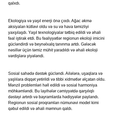
qalxdı.
Ekologiya və yaşıl enerji önə çıxdı. Ağac əkmə
aksiyaları kütləvi oldu və su və hava təmizliyi
yaxşılaşdı. Yaşıl texnologiyalar tətbiq edildi və əhali
fəal iştirak etdi. Bu fəaliyyətlər regionun ekoloji imicini
gücləndirdi və beynəlxalq tanınma artdı. Gələcək
nəsillər üçün təmiz mühit yaradıldı və əhali ekoloji
vərdişlərə yiyələndi.
Sosial sahədə dəstək gücləndi. Ailələrə, uşaqlara və
yaşlılara diqqət yetirildi və tibbi xidmətlər əlçatan oldu.
Mənzil problemləri həll edildi və sosial harmoniya
möhkəmləndi. Bu layihələr cəmiyyətdə qarşılıqlı
dəstəyi artırdı və bayramlarda hədiyyələr paylandı.
Regionun sosial proqramları nümunəvi model kimi
qəbul edildi və əhali məmnun qaldı.