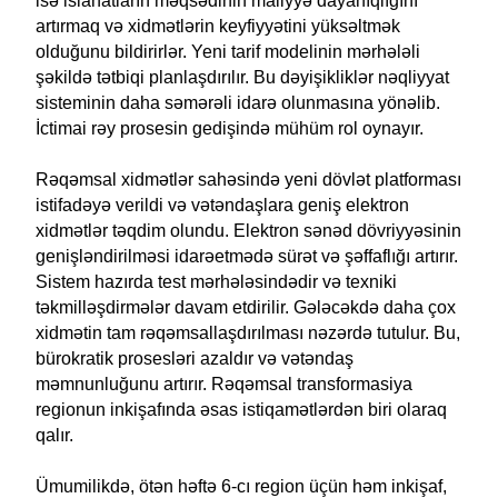
isə islahatların məqsədinin maliyyə dayanıqlığını
artırmaq və xidmətlərin keyfiyyətini yüksəltmək
olduğunu bildirirlər. Yeni tarif modelinin mərhələli
şəkildə tətbiqi planlaşdırılır. Bu dəyişikliklər nəqliyyat
sisteminin daha səmərəli idarə olunmasına yönəlib.
İctimai rəy prosesin gedişində mühüm rol oynayır.
Rəqəmsal xidmətlər sahəsində yeni dövlət platforması
istifadəyə verildi və vətəndaşlara geniş elektron
xidmətlər təqdim olundu. Elektron sənəd dövriyyəsinin
genişləndirilməsi idarəetmədə sürət və şəffaflığı artırır.
Sistem hazırda test mərhələsindədir və texniki
təkmilləşdirmələr davam etdirilir. Gələcəkdə daha çox
xidmətin tam rəqəmsallaşdırılması nəzərdə tutulur. Bu,
bürokratik prosesləri azaldır və vətəndaş
məmnunluğunu artırır. Rəqəmsal transformasiya
regionun inkişafında əsas istiqamətlərdən biri olaraq
qalır.
Ümumilikdə, ötən həftə 6-cı region üçün həm inkişaf,