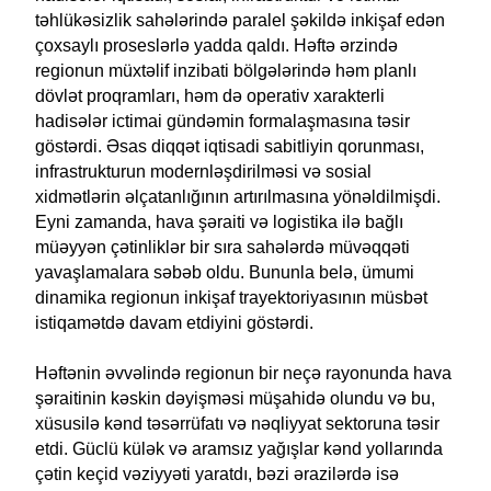
təhlükəsizlik sahələrində paralel şəkildə inkişaf edən
çoxsaylı proseslərlə yadda qaldı. Həftə ərzində
regionun müxtəlif inzibati bölgələrində həm planlı
dövlət proqramları, həm də operativ xarakterli
hadisələr ictimai gündəmin formalaşmasına təsir
göstərdi. Əsas diqqət iqtisadi sabitliyin qorunması,
infrastrukturun modernləşdirilməsi və sosial
xidmətlərin əlçatanlığının artırılmasına yönəldilmişdi.
Eyni zamanda, hava şəraiti və logistika ilə bağlı
müəyyən çətinliklər bir sıra sahələrdə müvəqqəti
yavaşlamalara səbəb oldu. Bununla belə, ümumi
dinamika regionun inkişaf trayektoriyasının müsbət
istiqamətdə davam etdiyini göstərdi.
Həftənin əvvəlində regionun bir neçə rayonunda hava
şəraitinin kəskin dəyişməsi müşahidə olundu və bu,
xüsusilə kənd təsərrüfatı və nəqliyyat sektoruna təsir
etdi. Güclü külək və aramsız yağışlar kənd yollarında
çətin keçid vəziyyəti yaratdı, bəzi ərazilərdə isə