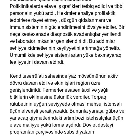
Poliklinikalarda əlavə iş qrafikləri tətbiq edildi və tibbi
personalın yükü artdı. Həkimlər əhaliyə profilaktik
tədbirlərə riayət etməyi, düzgün qidalanmanı və
immun sisteminin gücləndirilməsini tövsiyə etdilər. Bir
neçə xəstəxanada diaqnostik avadanlıqlar yeniləndi
və laborator imkanlar genişləndirildi. Bu addımlar
səhiyyə xidmətlərinin keyfiyyətini artırmağa yönəlib.
Ümumilikdə səhiyyə sistemi artan yükə baxmayaraq
fəaliyyətini davam etdirdi.
Kənd təsərrüfatı sahəsində yaz mövsümünün aktiv
dövrü davam etdi və əkin işləri region üzrə
genişləndirildi. Fermerlər əsasən taxıl və yağlı
bitkilərin əkilməsinə üstünlük verdilər. Torpaq
rütubətinin uyğun səviyyədə olması məhsul istehsalı
üçün əlverişli şərait yaratdı. Bununla yanaşı, gübrə və
yanacaq qiymətlərindəki artım bəzi istehsalçılar üçün
əlavə maliyyə yükü formalaşdırdı. Dövlət dəstəyi
proqramları çərçivəsində subsidiyaların