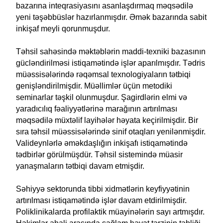
bazarına inteqrasiyasını asanlaşdırmaq məqsədilə
yeni təşəbbüslər hazırlanmışdır. Əmək bazarında sabit
inkişaf meyli qorunmuşdur.
Təhsil sahəsində məktəblərin maddi-texniki bazasının
gücləndirilməsi istiqamətində işlər aparılmışdır. Tədris
müəssisələrində rəqəmsal texnologiyaların tətbiqi
genişləndirilmişdir. Müəllimlər üçün metodiki
seminarlar təşkil olunmuşdur. Şagirdlərin elmi və
yaradıcılıq fəaliyyətlərinə marağının artırılması
məqsədilə müxtəlif layihələr həyata keçirilmişdir. Bir
sıra təhsil müəssisələrində sinif otaqları yenilənmişdir.
Valideynlərlə əməkdaşlığın inkişafı istiqamətində
tədbirlər görülmüşdür. Təhsil sistemində müasir
yanaşmaların tətbiqi davam etmişdir.
Səhiyyə sektorunda tibbi xidmətlərin keyfiyyətinin
artırılması istiqamətində işlər davam etdirilmişdir.
Poliklinikalarda profilaktik müayinələrin sayı artmışdır.