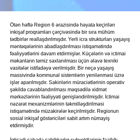
Ötən həftə Region 6 ərazisində həyata keçirilən
inkişaf proqramları çərçivəsində bir sıra mühüm
tədbirlər reallaşdırılmışdır. Yerli icra strukturları yaşayış
məntəqələrinin abadlaşdırılması istiqamətində
fəaliyyətlərini davam etdirmişlər. Küçələrin və ictimai
məkanların təmiz saxlanılması üçün əlavə texniki
vasitələr istifadəyə verilmişdir. Bir neçə yaşayış
massivində kommunal sistemlərin yenilənməsi üzrə
işlər aparılmışdır. Sakinlərin müraciətlərinin operativ
şəkildə cavablandırılması məqsədilə xidmət
mərkəzlərinin fəaliyyəti genişləndirilmişdir. İctimai
nəzarət mexanizmlərinin təkmilləşdirilməsi
istiqamətində müzakirələr keçirilmişdir. Regionun
sosial inkişaf göstəriciləri sabit artım nümayiş
etdirmişdir.
İqtisadi sahədə sahibkarlıq subyektlərinin fəallığı