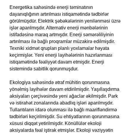
Energetika sahəsində enerji təminatının
dayanıqlığının artırılması istiqamətində tədbirlər
görülmüşdür. Elektrik şəbəkələrinin yenilənməsi üzrə
işlər aparılmışdır. Alternativ enerji mənbələrinin
istifadəsinə maraq artmışdır. Enerji səmərəliliyinin
artırılması ilə bağlı proqramlar müzakirə edilmişdir.
Texniki xidmət qrupları planlı yoxlamalar həyata
keçirmişlər. Yeni enerji layihələrinin hazırlanması
istiqamətində fəaliyyət davam etmişdir. Enerji
sistemində sabitlik qorunmuşdur.
Ekologiya sahəsində ətraf mühitin qorunmasına
yönəlmiş layihələr davam etdirilmişdir. Yaşıllaşdırma
aksiyaları çərçivəsində yeni ağaclar əkilmişdir. Park
və istirahət zonalarında abadlıq işləri aparılmışdır.
Tullantıların idarə olunması ilə bağlı maarifləndirmə
tədbirləri keçirilmişdir. Su ehtiyatlarının qorunmasına
xüsusi diqqət yetirilmişdir. Könüllülər ekoloji
aksiyalarda fəal iştirak etmişlər. Ekoloji vəziyyətin