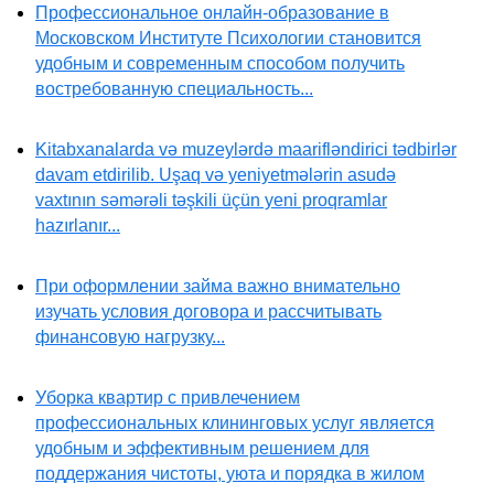
Профессиональное онлайн-образование в
Московском Институте Психологии становится
удобным и современным способом получить
востребованную специальность...
Kitabxanalarda və muzeylərdə maarifləndirici tədbirlər
davam etdirilib. Uşaq və yeniyetmələrin asudə
vaxtının səmərəli təşkili üçün yeni proqramlar
hazırlanır...
При оформлении займа важно внимательно
изучать условия договора и рассчитывать
финансовую нагрузку...
Уборка квартир с привлечением
профессиональных клининговых услуг является
удобным и эффективным решением для
поддержания чистоты, уюта и порядка в жилом