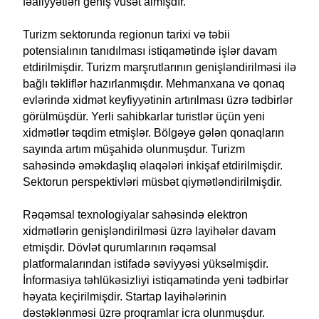
fəaliyyətləri geniş vüsət almışdır.
Turizm sektorunda regionun tarixi və təbii
potensialının tanıdılması istiqamətində işlər davam
etdirilmişdir. Turizm marşrutlarının genişləndirilməsi ilə
bağlı təkliflər hazırlanmışdır. Mehmanxana və qonaq
evlərində xidmət keyfiyyətinin artırılması üzrə tədbirlər
görülmüşdür. Yerli sahibkarlar turistlər üçün yeni
xidmətlər təqdim etmişlər. Bölgəyə gələn qonaqların
sayında artım müşahidə olunmuşdur. Turizm
sahəsində əməkdaşlıq əlaqələri inkişaf etdirilmişdir.
Sektorun perspektivləri müsbət qiymətləndirilmişdir.
Rəqəmsal texnologiyalar sahəsində elektron
xidmətlərin genişləndirilməsi üzrə layihələr davam
etmişdir. Dövlət qurumlarının rəqəmsal
platformalarından istifadə səviyyəsi yüksəlmişdir.
İnformasiya təhlükəsizliyi istiqamətində yeni tədbirlər
həyata keçirilmişdir. Startap layihələrinin
dəstəklənməsi üzrə proqramlar icra olunmuşdur.