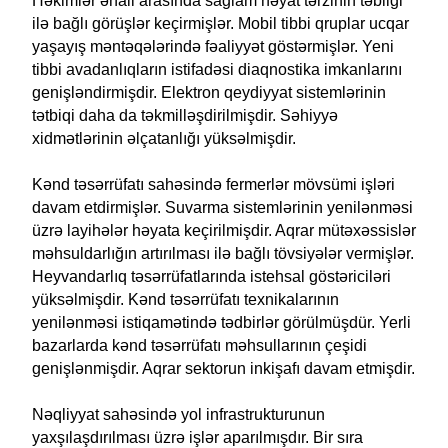
Həkimlər əhali arasında sağlam həyat tərzinin təbliği
ilə bağlı görüşlər keçirmişlər. Mobil tibbi qruplar ucqar
yaşayış məntəqələrində fəaliyyət göstərmişlər. Yeni
tibbi avadanlıqların istifadəsi diaqnostika imkanlarını
genişləndirmişdir. Elektron qeydiyyat sistemlərinin
tətbiqi daha da təkmilləşdirilmişdir. Səhiyyə
xidmətlərinin əlçatanlığı yüksəlmişdir.
Kənd təsərrüfatı sahəsində fermerlər mövsümi işləri
davam etdirmişlər. Suvarma sistemlərinin yenilənməsi
üzrə layihələr həyata keçirilmişdir. Aqrar mütəxəssislər
məhsuldarlığın artırılması ilə bağlı tövsiyələr vermişlər.
Heyvandarlıq təsərrüfatlarında istehsal göstəriciləri
yüksəlmişdir. Kənd təsərrüfatı texnikalarının
yenilənməsi istiqamətində tədbirlər görülmüşdür. Yerli
bazarlarda kənd təsərrüfatı məhsullarının çeşidi
genişlənmişdir. Aqrar sektorun inkişafı davam etmişdir.
Nəqliyyat sahəsində yol infrastrukturunun
yaxşılaşdırılması üzrə işlər aparılmışdır. Bir sıra