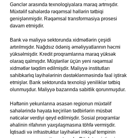
Gənclər arasında texnologiyalara maraq artmışdır.
Müxtəlif sahələrdə rəqəmsal həllərin tətbiqi
genişlənmişdir. Rəqəmsal transformasiya prosesi
davam etmişdir.
Bank və maliyyə sektorunda xidmətlərin çeşidi
artırılmışdır. Nağdsız ödəniş əməliyyatlarının həcmi
yüksəlmişdir. Kredit proqramlarına maraq yüksək
olaraq qalmışdır. Müştərilər üçün yeni rəqəmsal
xidmətlər təqdim edilmişdir. Maliyyə institutları
sahibkarlıq layihələrinin dəstəklənməsində fəal iştirak
etmişlər. Bank sektorunda texnoloji yeniliklər tətbiq
olunmuşdur. Maliyyə bazarında sabitlik qorunmuşdur.
Həftənin yekunlarına əsasən regionun müxtəlif
sahələrində həyata keçirilən tədbirlərin müsbət
nəticələr verdiyi qeyd edilmişdir. Sosial proqramlar
əhalinin rifahının yaxşılaşmasına töhfə vermişdir.
İqtisadi və infrastruktur layihələri inkişaf tempinin