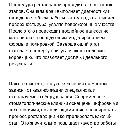
Процедура реставрации проводится в несколько
этапов. Сначала врач выполняет диагностику и
определяет объем работы, затем подготавливает
поверхность зуба, удаляя поврежденные участки.
После этого происходит послойное нанесение
материала с последующим моделированием
формы и полировкой. Завершающий этап
включает проверку прикуса и окончательную
коррекцию, что позволяет достичь идеального
результата.
Важно отметить, что успех лечения во многом
зависит от квалификации специалиста и
используемого оборудования. Современные
стоматологические клиники оснащены цифровыми
технологиями, позволяющими точно планировать
процесс реставрации и контролировать каждый
этап. Это значительно повышает качество работы