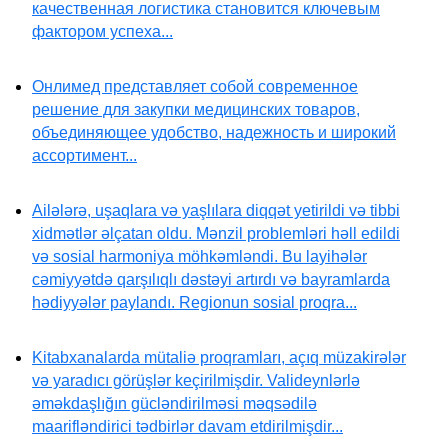
качественная логистика становится ключевым
фактором успеха...
Онлимед представляет собой современное
решение для закупки медицинских товаров,
объединяющее удобство, надежность и широкий
ассортимент...
Ailələrə, uşaqlara və yaşlılara diqqət yetirildi və tibbi
xidmətlər əlçatan oldu. Mənzil problemləri həll edildi
və sosial harmoniya möhkəmləndi. Bu layihələr
cəmiyyətdə qarşılıqlı dəstəyi artırdı və bayramlarda
hədiyyələr paylandı. Regionun sosial proqra...
Kitabxanalarda mütaliə proqramları, açıq müzakirələr
və yaradıcı görüşlər keçirilmişdir. Valideynlərlə
əməkdaşlığın gücləndirilməsi məqsədilə
maarifləndirici tədbirlər davam etdirilmişdir...