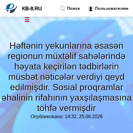
KB-8.RU
Поиск
Пользователям
☰
Новости
»
Həftənin yekunlarına əsasən
Тренды новостей
»
regionun müxtəlif sahələrində
həyata keçirilən tədbirlərin
Рубрики
»
müsbət nəticələr verdiyi qeyd
edilmişdir. Sosial proqramlar
Правила
»
əhalinin rifahının yaxşılaşmasına
Контакт
»
töhfə vermişdir
Опубликовано: 14:32, 25.06.2026