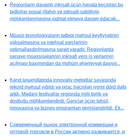
Regionların davamlı inkişafı üçün həyata keçirilən bu
tədbirlər sosial rifahın və iqtisadi sabitliyin
möhkəmlənməsinə xidmət etməyə davam edəcək...
Müasir texnologiyaların tətbiqi məhsul keyfiyyətinin
yüksəlməsinə və istehsal xərclərinin
optimallaşdırılmasına şərait yaradır. Regionlarda
sənaye müəssisələrinin inkişafı yeni iş yerlərinin
açılması baxımından da mühüm əhəmiyyət daşıyır...
Kənd təsərrüfatında innovativ metodlar sayəsində
rekord məhsul yığıldı və ixrac həcmləri iyirmi dörd dəfə
artdı. Mədəni festivallar regionda milli birlik və
dostluğu möhkəmləndirdi. Gənclər üçün təhsil,
innovasiya və biznes proqramları genişləndirildi. Ek...
Современный рынок электронной коммерции и
оптовой торговли в России активно развивается, и