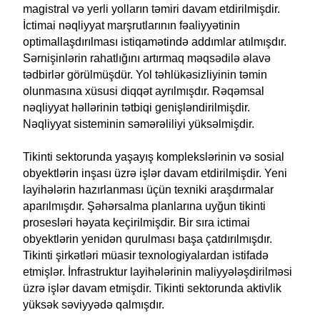
magistral və yerli yolların təmiri davam etdirilmişdir.
İctimai nəqliyyat marşrutlarının fəaliyyətinin
optimallaşdırılması istiqamətində addımlar atılmışdır.
Sərnişinlərin rahatlığını artırmaq məqsədilə əlavə
tədbirlər görülmüşdür. Yol təhlükəsizliyinin təmin
olunmasına xüsusi diqqət ayrılmışdır. Rəqəmsal
nəqliyyat həllərinin tətbiqi genişləndirilmişdir.
Nəqliyyat sisteminin səmərəliliyi yüksəlmişdir.
Tikinti sektorunda yaşayış komplekslərinin və sosial
obyektlərin inşası üzrə işlər davam etdirilmişdir. Yeni
layihələrin hazırlanması üçün texniki araşdırmalar
aparılmışdır. Şəhərsalma planlarına uyğun tikinti
prosesləri həyata keçirilmişdir. Bir sıra ictimai
obyektlərin yenidən qurulması başa çatdırılmışdır.
Tikinti şirkətləri müasir texnologiyalardan istifadə
etmişlər. İnfrastruktur layihələrinin maliyyələşdirilməsi
üzrə işlər davam etmişdir. Tikinti sektorunda aktivlik
yüksək səviyyədə qalmışdır.