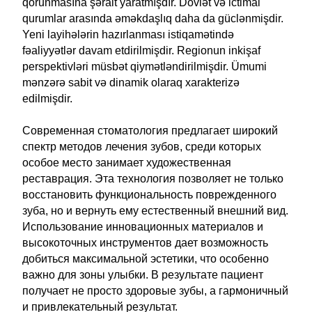
qorunmasına şərait yaratmışdır. Dövlət və ictimai
qurumlar arasında əməkdaşlıq daha da güclənmişdir.
Yeni layihələrin hazırlanması istiqamətində
fəaliyyətlər davam etdirilmişdir. Regionun inkişaf
perspektivləri müsbət qiymətləndirilmişdir. Ümumi
mənzərə sabit və dinamik olaraq xarakterizə
edilmişdir.
Современная стоматология предлагает широкий
спектр методов лечения зубов, среди которых
особое место занимает художественная
реставрация. Эта технология позволяет не только
восстановить функциональность поврежденного
зуба, но и вернуть ему естественный внешний вид.
Использование инновационных материалов и
высокоточных инструментов дает возможность
добиться максимальной эстетики, что особенно
важно для зоны улыбки. В результате пациент
получает не просто здоровые зубы, а гармоничный
и привлекательный результат.