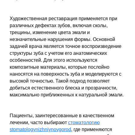
Художественная реставрация применяется при
различных дефектах зубов, включая сколы,
трещины, изменение цвета эмали и
незначительные нарушения формы. Основной
задачей врача является точное воспроизведение
структуры зуба с учетом его анатомических
особенностей. Для этого используются
композитные материалы, которые послойно
наносятся на поверхность зуба и моделируются с
высокой точностью. Такой подход позволяет
добиться естественного блеска и прозрачности,
максимально приближенных к натуральной эмали.
Пациенты, заинтересованные в качественном
лечении, часто выбирают
стоматологию
stomatologynizhniynovgorod
, где применяются