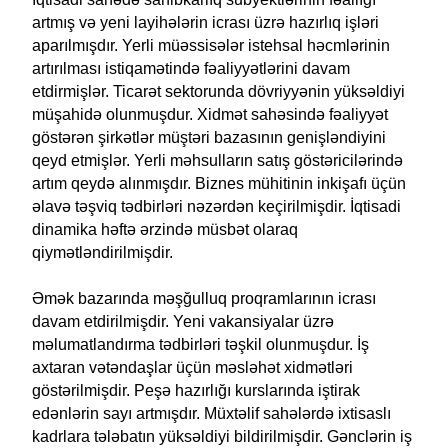
artmış və yeni layihələrin icrası üzrə hazırlıq işləri
aparılmışdır. Yerli müəssisələr istehsal həcmlərinin
artırılması istiqamətində fəaliyyətlərini davam
etdirmişlər. Ticarət sektorunda dövriyyənin yüksəldiyi
müşahidə olunmuşdur. Xidmət sahəsində fəaliyyət
göstərən şirkətlər müştəri bazasının genişləndiyini
qeyd etmişlər. Yerli məhsulların satış göstəricilərində
artım qeydə alınmışdır. Biznes mühitinin inkişafı üçün
əlavə təşviq tədbirləri nəzərdən keçirilmişdir. İqtisadi
dinamika həftə ərzində müsbət olaraq
qiymətləndirilmişdir.
Əmək bazarında məşğulluq proqramlarının icrası
davam etdirilmişdir. Yeni vakansiyalar üzrə
məlumatlandırma tədbirləri təşkil olunmuşdur. İş
axtaran vətəndaşlar üçün məsləhət xidmətləri
göstərilmişdir. Peşə hazırlığı kurslarında iştirak
edənlərin sayı artmışdır. Müxtəlif sahələrdə ixtisaslı
kadrlara tələbatın yüksəldiyi bildirilmişdir. Gənclərin iş