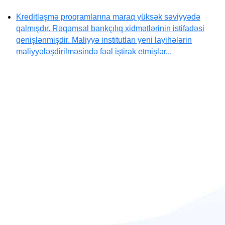
Kreditləşmə proqramlarına maraq yüksək səviyyədə
qalmışdır. Rəqəmsal bankçılıq xidmətlərinin istifadəsi
genişlənmişdir. Maliyyə institutları yeni layihələrin
maliyyələşdirilməsində fəal iştirak etmişlər...