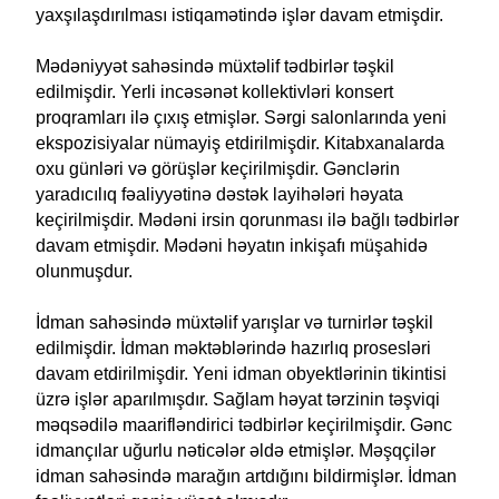
yaxşılaşdırılması istiqamətində işlər davam etmişdir.
Mədəniyyət sahəsində müxtəlif tədbirlər təşkil
edilmişdir. Yerli incəsənət kollektivləri konsert
proqramları ilə çıxış etmişlər. Sərgi salonlarında yeni
ekspozisiyalar nümayiş etdirilmişdir. Kitabxanalarda
oxu günləri və görüşlər keçirilmişdir. Gənclərin
yaradıcılıq fəaliyyətinə dəstək layihələri həyata
keçirilmişdir. Mədəni irsin qorunması ilə bağlı tədbirlər
davam etmişdir. Mədəni həyatın inkişafı müşahidə
olunmuşdur.
İdman sahəsində müxtəlif yarışlar və turnirlər təşkil
edilmişdir. İdman məktəblərində hazırlıq prosesləri
davam etdirilmişdir. Yeni idman obyektlərinin tikintisi
üzrə işlər aparılmışdır. Sağlam həyat tərzinin təşviqi
məqsədilə maarifləndirici tədbirlər keçirilmişdir. Gənc
idmançılar uğurlu nəticələr əldə etmişlər. Məşqçilər
idman sahəsində marağın artdığını bildirmişlər. İdman