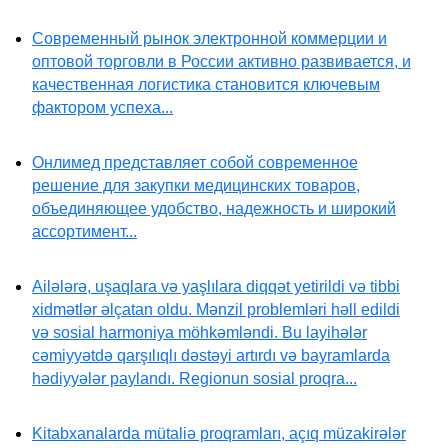
Современный рынок электронной коммерции и
оптовой торговли в России активно развивается, и
качественная логистика становится ключевым
фактором успеха...
Онлимед представляет собой современное
решение для закупки медицинских товаров,
объединяющее удобство, надежность и широкий
ассортимент...
Ailələrə, uşaqlara və yaşlılara diqqət yetirildi və tibbi
xidmətlər əlçatan oldu. Mənzil problemləri həll edildi
və sosial harmoniya möhkəmləndi. Bu layihələr
cəmiyyətdə qarşılıqlı dəstəyi artırdı və bayramlarda
hədiyyələr paylandı. Regionun sosial proqra...
Kitabxanalarda mütaliə proqramları, açıq müzakirələr