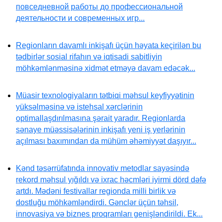
повседневной работы до профессиональной
деятельности и современных игр...
Regionların davamlı inkişafı üçün həyata keçirilən bu
tədbirlər sosial rifahın və iqtisadi sabitliyin
möhkəmlənməsinə xidmət etməyə davam edəcək...
Müasir texnologiyaların tətbiqi məhsul keyfiyyətinin
yüksəlməsinə və istehsal xərclərinin
optimallaşdırılmasına şərait yaradır. Regionlarda
sənaye müəssisələrinin inkişafı yeni iş yerlərinin
açılması baxımından da mühüm əhəmiyyət daşıyır...
Kənd təsərrüfatında innovativ metodlar sayəsində
rekord məhsul yığıldı və ixrac həcmləri iyirmi dörd dəfə
artdı. Mədəni festivallar regionda milli birlik və
dostluğu möhkəmləndirdi. Gənclər üçün təhsil,
innovasiya və biznes proqramları genişləndirildi. Ek...