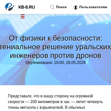
KB-8.RU
Поиск
Пользователям
☰
Новости
»
От физики к безопасности:
Тренды новостей
»
гениальное решение уральских
инженеров против дронов
Рубрики
»
Опубликовано: 16:00, 26.05.2026
Правила
»
Контакт
»
Представьте, что в вашу сторону на огромной
скорости — 200 километров в час — летит четверть
тонны металла с взрывчаткой. В обычных