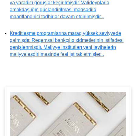
və yaradıcı görüşlər keçirilmişdir. Valideynlərlə
əməkdaşlığın gücləndirilməsi məqsədilə
maarifləndirici tədbirlər davam etdirilmişdir...
Kreditləşmə proqramlarına maraq yüksək səviyyədə
qalmışdır. Rəqəmsal bankçılıq xidmətlərinin istifadəsi
genişlənmişdir. Maliyyə institutları yeni layihələrin
maliyyələşdirilməsində fəal iştirak etmişlər...