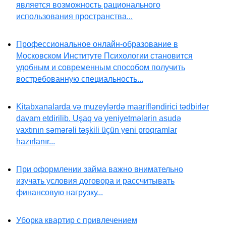
является возможность рационального
использования пространства...
Профессиональное онлайн-образование в
Московском Институте Психологии становится
удобным и современным способом получить
востребованную специальность...
Kitabxanalarda və muzeylərdə maarifləndirici tədbirlər
davam etdirilib. Uşaq və yeniyetmələrin asudə
vaxtının səmərəli təşkili üçün yeni proqramlar
hazırlanır...
При оформлении займа важно внимательно
изучать условия договора и рассчитывать
финансовую нагрузку...
Уборка квартир с привлечением