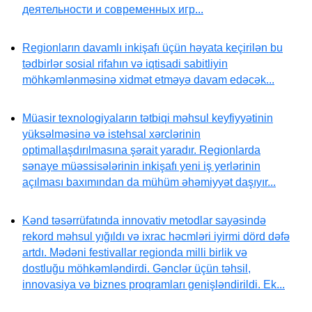
деятельности и современных игр...
Regionların davamlı inkişafı üçün həyata keçirilən bu
tədbirlər sosial rifahın və iqtisadi sabitliyin
möhkəmlənməsinə xidmət etməyə davam edəcək...
Müasir texnologiyaların tətbiqi məhsul keyfiyyətinin
yüksəlməsinə və istehsal xərclərinin
optimallaşdırılmasına şərait yaradır. Regionlarda
sənaye müəssisələrinin inkişafı yeni iş yerlərinin
açılması baxımından da mühüm əhəmiyyət daşıyır...
Kənd təsərrüfatında innovativ metodlar sayəsində
rekord məhsul yığıldı və ixrac həcmləri iyirmi dörd dəfə
artdı. Mədəni festivallar regionda milli birlik və
dostluğu möhkəmləndirdi. Gənclər üçün təhsil,
innovasiya və biznes proqramları genişləndirildi. Ek...