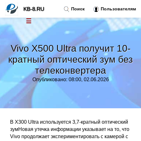
KB-8.RU
Поиск
Пользователям
☰
Новости
»
Vivo X500 Ultra получит 10-
Тренды новостей
»
кратный оптический зум без
телеконвертера
Рубрики
»
Опубликовано: 08:00, 02.06.2026
Правила
»
Контакт
»
В X300 Ultra используется 3,7-кратный оптический
зумНовая утечка информации указывает на то, что
Vivo продолжает экспериментировать с камерой с