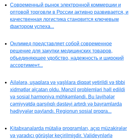
Современный рынок электронной коммерции и
оптовой торговли в России активно развивается, и
качественная логистика становится ключевым
фактором успеха...
Онлимед представляет собой современное
решение для закупки медицинских товаров,
объединяющее удобство, надежность и широкий
ассортимент...
Ailələrə, uşaqlara və yaşlılara diqqət yetirildi və tibbi
xidmətlər əlçatan oldu. Mənzil problemləri həll edildi
və sosial harmoniya möhkəmləndi. Bu layihələr
cəmiyyətdə qarşılıqlı dəstəyi artırdı və bayramlarda
hədiyyələr paylandı. Regionun sosial proqra...
Kitabxanalarda mütaliə proqramları, açıq müzakirələr
və yaradıcı görüşlər keçirilmişdir. Valideynlərlə