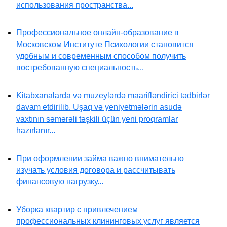
использования пространства...
Профессиональное онлайн-образование в
Московском Институте Психологии становится
удобным и современным способом получить
востребованную специальность...
Kitabxanalarda və muzeylərdə maarifləndirici tədbirlər
davam etdirilib. Uşaq və yeniyetmələrin asudə
vaxtının səmərəli təşkili üçün yeni proqramlar
hazırlanır...
При оформлении займа важно внимательно
изучать условия договора и рассчитывать
финансовую нагрузку...
Уборка квартир с привлечением
профессиональных клининговых услуг является