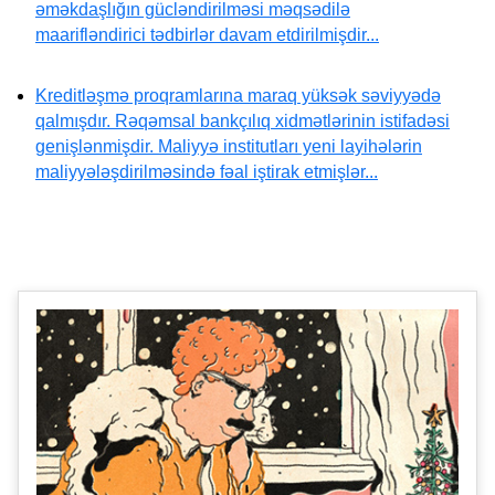
əməkdaşlığın gücləndirilməsi məqsədilə
maarifləndirici tədbirlər davam etdirilmişdir...
Kreditləşmə proqramlarına maraq yüksək səviyyədə
qalmışdır. Rəqəmsal bankçılıq xidmətlərinin istifadəsi
genişlənmişdir. Maliyyə institutları yeni layihələrin
maliyyələşdirilməsində fəal iştirak etmişlər...