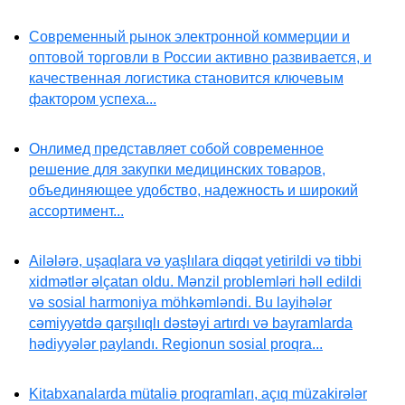
Современный рынок электронной коммерции и
оптовой торговли в России активно развивается, и
качественная логистика становится ключевым
фактором успеха...
Онлимед представляет собой современное
решение для закупки медицинских товаров,
объединяющее удобство, надежность и широкий
ассортимент...
Ailələrə, uşaqlara və yaşlılara diqqət yetirildi və tibbi
xidmətlər əlçatan oldu. Mənzil problemləri həll edildi
və sosial harmoniya möhkəmləndi. Bu layihələr
cəmiyyətdə qarşılıqlı dəstəyi artırdı və bayramlarda
hədiyyələr paylandı. Regionun sosial proqra...
Kitabxanalarda mütaliə proqramları, açıq müzakirələr