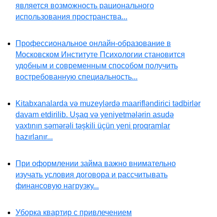
является возможность рационального
использования пространства...
Профессиональное онлайн-образование в
Московском Институте Психологии становится
удобным и современным способом получить
востребованную специальность...
Kitabxanalarda və muzeylərdə maarifləndirici tədbirlər
davam etdirilib. Uşaq və yeniyetmələrin asudə
vaxtının səmərəli təşkili üçün yeni proqramlar
hazırlanır...
При оформлении займа важно внимательно
изучать условия договора и рассчитывать
финансовую нагрузку...
Уборка квартир с привлечением