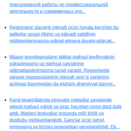
повседневной работы до профессиональной
деятельности и современных игр...
Regionların davamlı inkişafı üçün həyata keçirilən bu
tədbirlər sosial rifahın və iqtisadi sabitliyin
möhkəmlənməsinə xidmət etməyə davam edəcək...
Müasir texnologiyaların tətbiqi məhsul keyfiyyətinin
yüksəlməsinə və istehsal xərclərinin
optimallaşdırılmasına şərait yaradır. Regionlarda
sənaye müəssisələrinin inkişafı yeni iş yerlərinin
açılması baxımından da mühüm əhəmiyyət daşıyır...
Kənd təsərrüfatında innovativ metodlar sayəsində
rekord məhsul yığıldı və ixrac həcmləri iyirmi dörd dəfə
artdı. Mədəni festivallar regionda milli birlik və
dostluğu möhkəmləndirdi. Gənclər üçün təhsil,
innovasiya və biznes proqramları genişləndirildi. Ek...