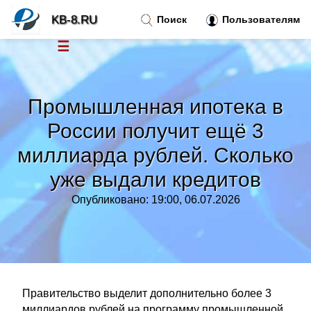
KB-8.RU
Поиск
Пользователям
☰
Новости
»
Промышленная ипотека в
Тренды новостей
»
России получит ещё 3
миллиарда рублей. Сколько
Рубрики
»
уже выдали кредитов
Правила
»
Опубликовано: 19:00, 06.07.2026
Контакт
»
Правительство выделит дополнительно более 3
миллиардов рублей на программу промышленной