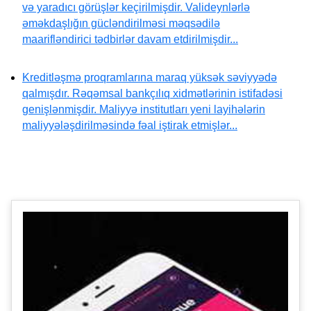
və yaradıcı görüşlər keçirilmişdir. Valideynlərlə
əməkdaşlığın gücləndirilməsi məqsədilə
maarifləndirici tədbirlər davam etdirilmişdir...
Kreditləşmə proqramlarına maraq yüksək səviyyədə
qalmışdır. Rəqəmsal bankçılıq xidmətlərinin istifadəsi
genişlənmişdir. Maliyyə institutları yeni layihələrin
maliyyələşdirilməsində fəal iştirak etmişlər...