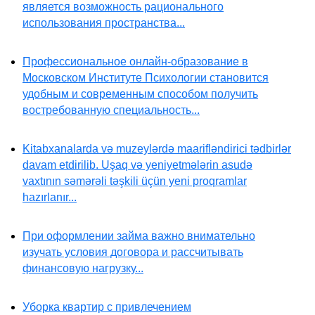
является возможность рационального
использования пространства...
Профессиональное онлайн-образование в
Московском Институте Психологии становится
удобным и современным способом получить
востребованную специальность...
Kitabxanalarda və muzeylərdə maarifləndirici tədbirlər
davam etdirilib. Uşaq və yeniyetmələrin asudə
vaxtının səmərəli təşkili üçün yeni proqramlar
hazırlanır...
При оформлении займа важно внимательно
изучать условия договора и рассчитывать
финансовую нагрузку...
Уборка квартир с привлечением