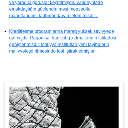
və yaradıcı görüşlər keçirilmişdir. Valideynlərlə
əməkdaşlığın gücləndirilməsi məqsədilə
maarifləndirici tədbirlər davam etdirilmişdir...
Kreditləşmə proqramlarına maraq yüksək səviyyədə
qalmışdır. Rəqəmsal bankçılıq xidmətlərinin istifadəsi
genişlənmişdir. Maliyyə institutları yeni layihələrin
maliyyələşdirilməsində fəal iştirak etmişlər...