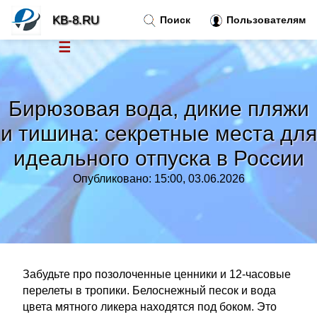
KB-8.RU
Поиск
Пользователям
☰
Новости
»
Бирюзовая вода, дикие пляжи
Тренды новостей
»
и тишина: секретные места для
идеального отпуска в России
Рубрики
»
Опубликовано: 15:00, 03.06.2026
Правила
»
Контакт
»
Забудьте про позолоченные ценники и 12-часовые
перелеты в тропики. Белоснежный песок и вода
цвета мятного ликера находятся под боком. Это