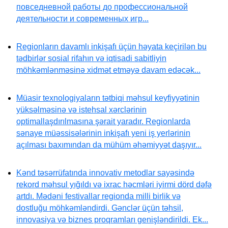
повседневной работы до профессиональной
деятельности и современных игр...
Regionların davamlı inkişafı üçün həyata keçirilən bu
tədbirlər sosial rifahın və iqtisadi sabitliyin
möhkəmlənməsinə xidmət etməyə davam edəcək...
Müasir texnologiyaların tətbiqi məhsul keyfiyyətinin
yüksəlməsinə və istehsal xərclərinin
optimallaşdırılmasına şərait yaradır. Regionlarda
sənaye müəssisələrinin inkişafı yeni iş yerlərinin
açılması baxımından da mühüm əhəmiyyət daşıyır...
Kənd təsərrüfatında innovativ metodlar sayəsində
rekord məhsul yığıldı və ixrac həcmləri iyirmi dörd dəfə
artdı. Mədəni festivallar regionda milli birlik və
dostluğu möhkəmləndirdi. Gənclər üçün təhsil,
innovasiya və biznes proqramları genişləndirildi. Ek...