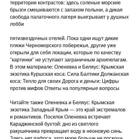
территории контрастов: здесь соленые морские
брызги смешиваются с запахом полыни, а дикая
свобода палаточного лагеря выигрывает у душных
лобби
пятизвездочных отелей. Пока одни ищут дикие
пляжи Черноморского побережья, другие уже
открыли для себя локации, которые по качеству
"картинки" не уступают заграничным архипелагам.
В этом материале: Оленевка и Беляус: Крымская
экзотика Куршская коса: Сила Балтики Должанская
коса: Тепло для своих Дорога и деньги: Цифры
против мифов Ответы на популярные вопросы
Читайте также Оленевка и Беляус: Крымская
экзотика Западный Крым — это край экстремалов
и романтиков. Поселок Оленевка встречает
Караджинской бухтой: дно из светлого
ракушечника превращает воду в неоновую синь.
Здесь нет пафоса, зато море больше не роскошь