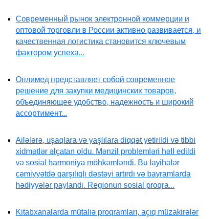
Современный рынок электронной коммерции и
оптовой торговли в России активно развивается, и
качественная логистика становится ключевым
фактором успеха...
Онлимед представляет собой современное
решение для закупки медицинских товаров,
объединяющее удобство, надежность и широкий
ассортимент...
Ailələrə, uşaqlara və yaşlılara diqqət yetirildi və tibbi
xidmətlər əlçatan oldu. Mənzil problemləri həll edildi
və sosial harmoniya möhkəmləndi. Bu layihələr
cəmiyyətdə qarşılıqlı dəstəyi artırdı və bayramlarda
hədiyyələr paylandı. Regionun sosial proqra...
Kitabxanalarda mütaliə proqramları, açıq müzakirələr