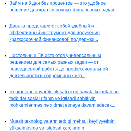
Займ на 3 дня без процентов — это удобное
решение для краткосрочных финансовых задач...
Давака представляет собой удобный и
эффективный инструмент для получения
краткосрочной финансовой поддержки...
Настольные ПК остаются универсальным
решением для самых разных задач — от
повседневной работы до профессиональной
деятельности и современных игр...
Regionların davamlı inkişafı üçün həyata keçirilən bu
tədbirlər sosial rifahın və iqtisadi sabitliyin
möhkəmlənməsinə xidmət etməyə davam edəcək...
Müasir texnologiyaların tətbiqi məhsul keyfiyyətinin
yüksəlməsinə və istehsal xərclərinin