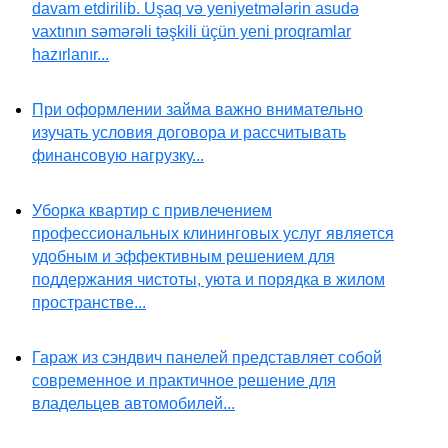
davam etdirilib. Uşaq və yeniyetmələrin asudə
vaxtının səmərəli təşkili üçün yeni proqramlar
hazırlanır...
При оформлении займа важно внимательно
изучать условия договора и рассчитывать
финансовую нагрузку...
Уборка квартир с привлечением
профессиональных клининговых услуг является
удобным и эффективным решением для
поддержания чистоты, уюта и порядка в жилом
пространстве...
Гараж из сэндвич панелей представляет собой
современное и практичное решение для
владельцев автомобилей...