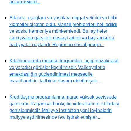
ассортимент...
Ailələrə, uşaqlara və yaşlılara diqqət yetirildi və tibbi
xidmətlər əlçatan oldu. Mənzil problemləri həll edildi
və sosial harmoniya möhkəmləndi. Bu layihələr
cəmiyyətdə qarşılıqlı dəstəyi artırdı və bayramlarda
hədiyyələr paylandı. Regionun sosial proqra...
Kitabxanalarda mütaliə proqramları, açıq müzakirələr
və yaradıcı görüşlər keçirilmişdir. Valideynlərlə
əməkdaşlığın gücləndirilməsi məqsədilə
maarifləndirici tədbirlər davam etdirilmişdir...
Kreditləşmə proqramlarına maraq yüksək səviyyədə
qalmışdır. Rəqəmsal bankçılıq xidmətlərinin istifadəsi
genişlənmişdir. Maliyyə institutları yeni layihələrin
maliyyələşdirilməsində fəal iştirak etmişlər...