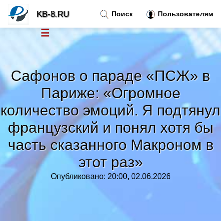
KB-8.RU
Поиск
Пользователям
☰
Новости
»
Сафонов о параде «ПСЖ» в
Тренды новостей
»
Париже: «Огромное
количество эмоций. Я подтянул
Рубрики
»
французский и понял хотя бы
часть сказанного Макроном в
Правила
»
этот раз»
Контакт
»
Опубликовано: 20:00, 02.06.2026