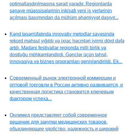
optimallaşdırılmasına şərait yaradır. Regionlarda
sənaye müəssisələrinin inkişafı yeni iş yerlərinin
açılması baxımından da mühüm əhəmiyyət daşıyır...
Kənd təsərrüfatında innovativ metodlar sayəsində
rekord məhsul yığıldı və ixrac həcmləri iyirmi dörd dəfə
artdı. Mədəni festivallar regionda milli birlik və
dostluğu möhkəmləndirdi. Gənclər üçün təhsil,
innovasiya və biznes proqramları genişləndirildi. Ek...
Современный рынок электронной коммерции и
оптовой торговли в России активно развивается, и
качественная логистика становится ключевым
фактором успеха...
Онлимед представляет собой современное
решение для закупки медицинских товаров,
объединяющее удобство, надежность и широкий