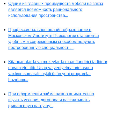
Одним из главных преимуществ мебели на заказ
является возможность рационального
использования пространства...
Профессиональное онлайн-образование в
Московском Институте Психологии становится
удобным и современным способом получить
востребованную специальность...
Kitabxanalarda və muzeylərdə maarifləndirici tədbirlər
davam etdirilib. Uşaq və yeniyetmələrin asudə
vaxtının səmərəli təşkili üçün yeni proqramlar
hazırlanır...
При оформлении займа важно внимательно
изучать условия договора и рассчитывать
финансовую нагрузку...