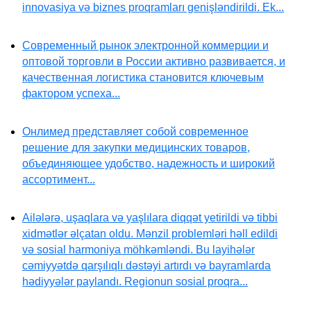
innovasiya və biznes proqramları genişləndirildi. Ek...
Современный рынок электронной коммерции и
оптовой торговли в России активно развивается, и
качественная логистика становится ключевым
фактором успеха...
Онлимед представляет собой современное
решение для закупки медицинских товаров,
объединяющее удобство, надежность и широкий
ассортимент...
Ailələrə, uşaqlara və yaşlılara diqqət yetirildi və tibbi
xidmətlər əlçatan oldu. Mənzil problemləri həll edildi
və sosial harmoniya möhkəmləndi. Bu layihələr
cəmiyyətdə qarşılıqlı dəstəyi artırdı və bayramlarda
hədiyyələr paylandı. Regionun sosial proqra...