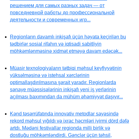
решением для самых разных задач — от
повседневной работы до профессиональной
деятельности и современных игр...
Regionların davamlı inkişafı üçün həyata keçirilən bu
tədbirlər sosial rifahın və iqtisadi sabitliyin
möhkəmlənməsinə xidmət etməyə davam edəcək...
Müasir texnologiyaların tətbiqi məhsul keyfiyyətinin
yüksəlməsinə və istehsal xərclərinin
optimallaşdırılmasına şərait yaradır. Regionlarda
sənaye müəssisələrinin inkişafı yeni iş yerlərinin
açılması baxımından da mühüm əhəmiyyət daşıyır...
Kənd təsərrüfatında innovativ metodlar sayəsində
rekord məhsul yığıldı və ixrac həcmləri iyirmi dörd dəfə
artdı. Mədəni festivallar regionda milli birlik və
dostluğu möhkəmləndirdi. Gənclər üçün təhsil,