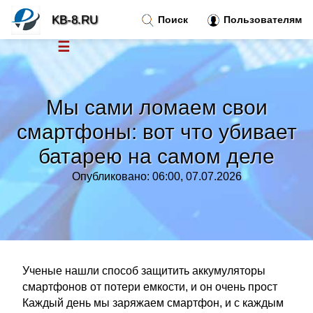
KB-8.RU
Поиск
Пользователям
☰
Новости
»
Мы сами ломаем свои
Тренды новостей
»
смартфоны: вот что убивает
батарею на самом деле
Рубрики
»
Опубликовано: 06:00, 07.07.2026
Правила
»
Контакт
»
Ученые нашли способ защитить аккумуляторы
смартфонов от потери емкости, и он очень прост
Каждый день мы заряжаем смартфон, и с каждым