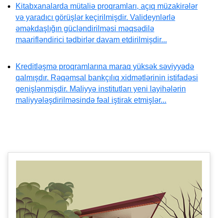
Kitabxanalarda mütaliə proqramları, açıq müzakirələr
və yaradıcı görüşlər keçirilmişdir. Valideynlərlə
əməkdaşlığın gücləndirilməsi məqsədilə
maarifləndirici tədbirlər davam etdirilmişdir...
Kreditləşmə proqramlarına maraq yüksək səviyyədə
qalmışdır. Rəqəmsal bankçılıq xidmətlərinin istifadəsi
genişlənmişdir. Maliyyə institutları yeni layihələrin
maliyyələşdirilməsində fəal iştirak etmişlər...