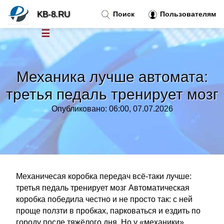
KB-8.RU
Поиск
Пользователям
☰
Новости
»
Механика лучше автомата:
Тренды новостей
»
третья педаль тренирует мозг
Опубликовано: 06:00, 07.07.2026
Рубрики
»
Правила
»
Контакт
»
Механичесая коробка передач всё-таки лучше:
третья педаль тренирует мозг Автоматическая
коробка победила честно и не просто так: с ней
проще ползти в пробках, парковаться и ездить по
городу после тяжёлого дня. Но у «механики»