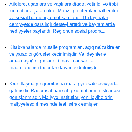
Ailələrə, uşaqlara və yaşlılara diqqət yetirildi və tibbi
xidmətlər əlçatan oldu. Mənzil problemləri həll edildi
və sosial harmoniya möhkəmləndi. Bu layihələr
cəmiyyətdə qarşılıqlı dəstəyi artırdı və bayramlarda
hədiyyələr paylandı. Regionun sosial proqra...
Kitabxanalarda mütaliə proqramları, açıq müzakirələr
və yaradıcı görüşlər keçirilmişdir. Valideynlərlə
əməkdaşlığın gücləndirilməsi məqsədilə
maarifləndirici tədbirlər davam etdirilmişdir...
Kreditləşmə proqramlarına maraq yüksək səviyyədə
qalmışdır. Rəqəmsal bankçılıq xidmətlərinin istifadəsi
genişlənmişdir. Maliyyə institutları yeni layihələrin
maliyyələşdirilməsində fəal iştirak etmişlər...