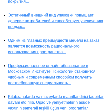
покрытия...
Эстетичный внешний вид упаковки повышает
доверие потребителей и способствует увеличению
продаж...
Одним из главных преимуществ мебели на заказ
является возможность рационального
использования пространства...
Профессиональное онлайн-образование в
Московском Институте Психологии становится
удобным и современным способом получить
востребованную специальность...
Kitabxanalarda və muzeylərdə maarifləndirici tədbirlər
davam etdirilib. Uşaq və yeniyetmələrin asudə
vaxtının səmərəli təşkili üçün yeni proqramlar