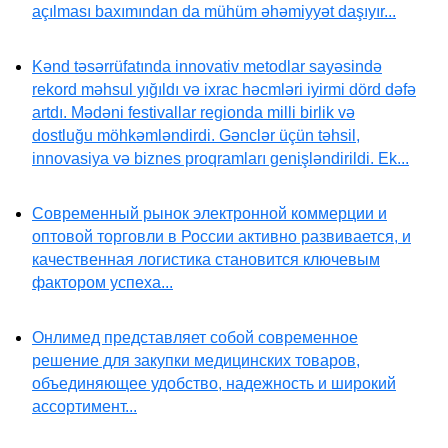
açılması baxımından da mühüm əhəmiyyət daşıyır...
Kənd təsərrüfatında innovativ metodlar sayəsində
rekord məhsul yığıldı və ixrac həcmləri iyirmi dörd dəfə
artdı. Mədəni festivallar regionda milli birlik və
dostluğu möhkəmləndirdi. Gənclər üçün təhsil,
innovasiya və biznes proqramları genişləndirildi. Ek...
Современный рынок электронной коммерции и
оптовой торговли в России активно развивается, и
качественная логистика становится ключевым
фактором успеха...
Онлимед представляет собой современное
решение для закупки медицинских товаров,
объединяющее удобство, надежность и широкий
ассортимент...