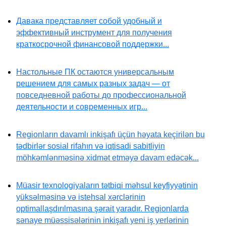
Давака представляет собой удобный и
эффективный инструмент для получения
краткосрочной финансовой поддержки...
Настольные ПК остаются универсальным
решением для самых разных задач — от
повседневной работы до профессиональной
деятельности и современных игр...
Regionların davamlı inkişafı üçün həyata keçirilən bu
tədbirlər sosial rifahın və iqtisadi sabitliyin
möhkəmlənməsinə xidmət etməyə davam edəcək...
Müasir texnologiyaların tətbiqi məhsul keyfiyyətinin
yüksəlməsinə və istehsal xərclərinin
optimallaşdırılmasına şərait yaradır. Regionlarda
sənaye müəssisələrinin inkişafı yeni iş yerlərinin