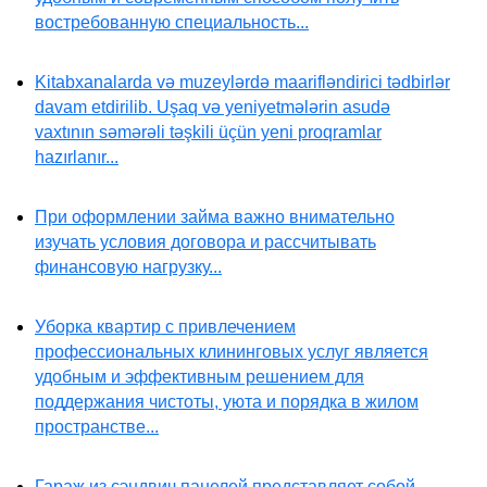
востребованную специальность...
Kitabxanalarda və muzeylərdə maarifləndirici tədbirlər
davam etdirilib. Uşaq və yeniyetmələrin asudə
vaxtının səmərəli təşkili üçün yeni proqramlar
hazırlanır...
При оформлении займа важно внимательно
изучать условия договора и рассчитывать
финансовую нагрузку...
Уборка квартир с привлечением
профессиональных клининговых услуг является
удобным и эффективным решением для
поддержания чистоты, уюта и порядка в жилом
пространстве...
Гараж из сэндвич панелей представляет собой