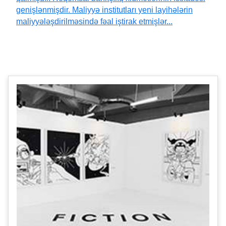
genişlənmişdir. Maliyyə institutları yeni layihələrin
maliyyələşdirilməsində fəal iştirak etmişlər...