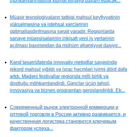
möhkəmlənməsinə xidmət etməyə davam edəcək...
Müasir texnologiyaların tətbiqi məhsul keyfiyyətinin
yüksəlməsinə və istehsal xərclərinin
optimallaşdırılmasına şərait yaradır. Regionlarda
sənaye müəssisələrinin inkişafı yeni iş yerlərinin
açılması baxımından da mühüm əhəmiyyət daşıyır...
Kənd təsərrüfatında innovativ metodlar sayəsində
rekord məhsul yığıldı və ixrac həcmləri iyirmi dörd dəfə
artdı. Mədəni festivallar regionda milli birlik və
dostluğu möhkəmləndirdi. Gənclər üçün təhsil,
innovasiya və biznes proqramları genişləndirildi. Ek...
Современный рынок электронной коммерции и
оптовой торговли в России активно развивается, и
качественная логистика становится ключевым
фактором успеха...