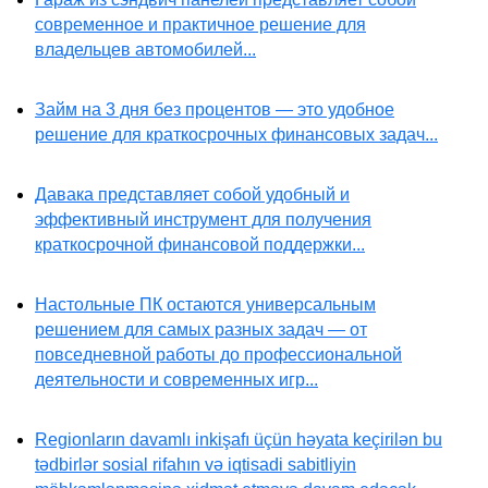
современное и практичное решение для
владельцев автомобилей...
Займ на 3 дня без процентов — это удобное
решение для краткосрочных финансовых задач...
Давака представляет собой удобный и
эффективный инструмент для получения
краткосрочной финансовой поддержки...
Настольные ПК остаются универсальным
решением для самых разных задач — от
повседневной работы до профессиональной
деятельности и современных игр...
Regionların davamlı inkişafı üçün həyata keçirilən bu
tədbirlər sosial rifahın və iqtisadi sabitliyin