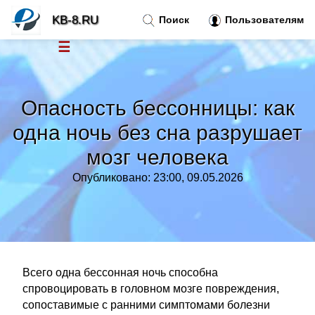
KB-8.RU
Поиск
Пользователям
☰
Новости
»
Опасность бессонницы: как
Тренды новостей
»
одна ночь без сна разрушает
мозг человека
Рубрики
»
Опубликовано: 23:00, 09.05.2026
Правила
»
Контакт
»
Всего одна бессонная ночь способна
спровоцировать в головном мозге повреждения,
сопоставимые с ранними симптомами болезни