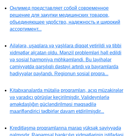
Онлимед представляет собой современное
решение для закупки медицинских товаров,
объединяющее удобство, надежность и широкий
ассортимент...
Ailələrə, uşaqlara və yaşlılara diqqət yetirildi və tibbi
xidmətlər əlçatan oldu. Mənzil problemləri həll edildi
və sosial harmoniya möhkəmləndi. Bu layihələr
cəmiyyətdə qarşılıqlı dəstəyi artırdı və bayramlarda
hədiyyələr paylandı. Regionun sosial proqra...
Kitabxanalarda mütaliə proqramları, açıq müzakirələr
və yaradıcı görüşlər keçirilmişdir. Valideynlərlə
əməkdaşlığın gücləndirilməsi məqsədilə
maarifləndirici tədbirlər davam etdirilmişdir...
Kreditləşmə proqramlarına maraq yüksək səviyyədə
qalmışdır. Rəqəmsal bankçılıq xidmətlərinin istifadəsi