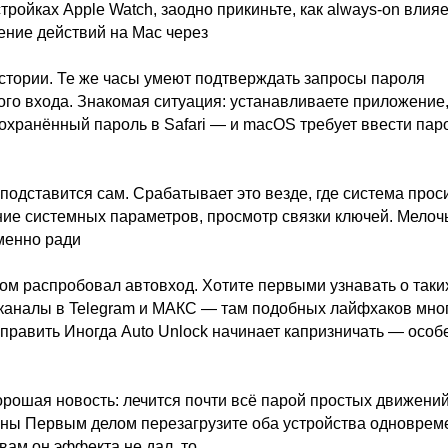
тройках Apple Watch, заодно прикиньте, как always-on влияе
ение действий на Mac через
истории. Те же часы умеют подтверждать запросы пароля
ого входа. Знакомая ситуация: устанавливаете приложение
охранённый пароль в Safari — и macOS требует ввести пар
подставится сам. Срабатывает это везде, где система прос
ие системных параметров, просмотр связки ключей. Мелочь
именно ради
ом распробовал автовход. Хотите первыми узнавать о таки
каналы в Telegram и МАКС — там подобных лайфхаков мног
справить Иногда Auto Unlock начинает капризничать — особ
рошая новость: лечится почти всё парой простых движений
аны Первым делом перезагрузите оба устройства одноврем
вам он эффекта не дал, то