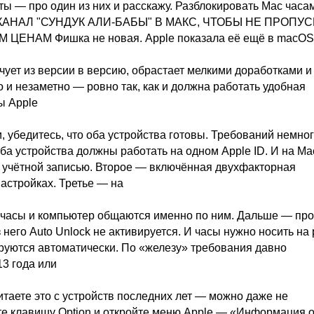
ты — про один из них и расскажу. Разблокировать Mac часа
НА КАНАЛ "СУНДУК АЛИ-БАБЫ" В МАКС, ЧТОБЫ НЕ ПРОПУ
НАМ Фишка не новая. Apple показала её ещё в macOS
кочует из версии в версию, обрастает мелкими доработками и
 и незаметно — ровно так, как и должна работать удобная
ы Apple
 убедитесь, что оба устройства готовы. Требований немног
ба устройства должны работать на одном Apple ID. И на Mac
 учётной записью. Второе — включённая двухфакторная
астройках. Третье — на
то часы и компьютер общаются именно по ним. Дальше — про
 него Auto Unlock не активируется. И часы нужно носить на 
ируются автоматически. По «железу» требования давно
3 года или
итаете это с устройств последних лет — можно даже не
те клавишу Option и откройте меню Apple — «Информация 