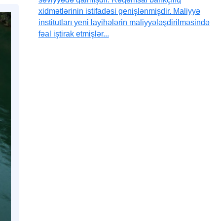
xidmətlərinin istifadəsi genişlənmişdir. Maliyyə
institutları yeni layihələrin maliyyələşdirilməsində
fəal iştirak etmişlər...