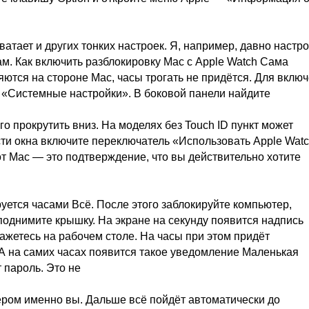
ватает и других тонких настроек. Я, например, давно настр
сам. Как включить разблокировку Mac с Apple Watch Сама
ются на стороне Mac, часы трогать не придётся. Для вклю
 «Системные настройки». В боковой панели найдите
о прокрутить вниз. На моделях без Touch ID пункт может
асти окна включите переключатель «Использовать Apple Wat
т Mac — это подтверждение, что вы действительно хотите
уется часами Всё. После этого заблокируйте компьютер,
однимите крышку. На экране на секунду появится надпись
ажетесь на рабочем столе. На часы при этом придёт
. А на самих часах появится такое уведомление Маленькая
 пароль. Это не
тером именно вы. Дальше всё пойдёт автоматически до