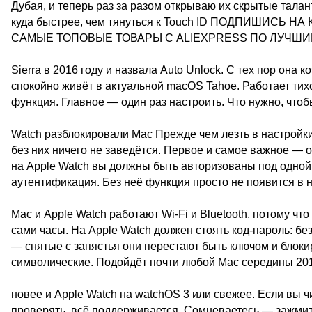
Дубая, и теперь раз за разом открываю их скрытые талан
куда быстрее, чем тянуться к Touch ID ПОДПИШИСЬ 
САМЫЕ ТОПОВЫЕ ТОВАРЫ С ALIEXPRESS ПО ЛУЧШИМ ЦЕ
Sierra в 2016 году и назвала Auto Unlock. С тех пор она 
спокойно живёт в актуальной macOS Tahoe. Работает тихо
функция. Главное — один раз настроить. Что нужно, чтоб
Watch разблокировали Mac Прежде чем лезть в настройки,
без них ничего не заведётся. Первое и самое важное — о
на Apple Watch вы должны быть авторизованы под одной
аутентификация. Без неё функция просто не появится в н
Mac и Apple Watch работают Wi-Fi и Bluetooth, потому ч
сами часы. На Apple Watch должен стоять код-пароль: без
— снятые с запястья они перестают быть ключом и блок
символические. Подойдёт почти любой Mac середины 201
новее и Apple Watch на watchOS 3 или свежее. Если вы ч
проверять, всё поддерживается. Сомневаетесь — зажми