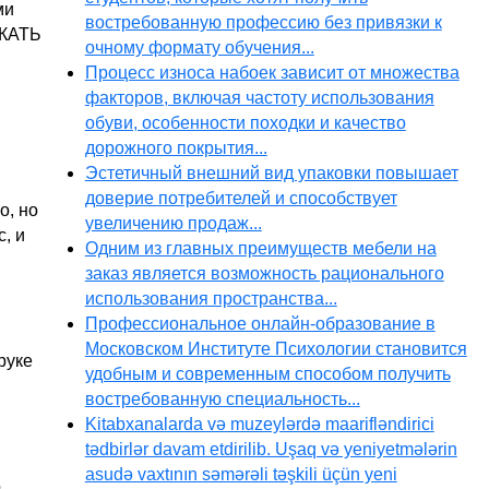
ми
востребованную профессию без привязки к
СКАТЬ
очному формату обучения...
Процесс износа набоек зависит от множества
факторов, включая частоту использования
обуви, особенности походки и качество
дорожного покрытия...
Эстетичный внешний вид упаковки повышает
доверие потребителей и способствует
о, но
увеличению продаж...
, и
Одним из главных преимуществ мебели на
заказ является возможность рационального
использования пространства...
Профессиональное онлайн-образование в
Московском Институте Психологии становится
руке
удобным и современным способом получить
востребованную специальность...
Kitabxanalarda və muzeylərdə maarifləndirici
tədbirlər davam etdirilib. Uşaq və yeniyetmələrin
asudə vaxtının səmərəli təşkili üçün yeni
о