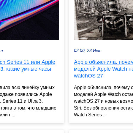
юн
02:00, 23 Июн
ch Series 11 или Apple
Apple объяснила, почем
3: какие умные часы
моделей Apple Watch н
watchOS 27
овила всю линейку умных
Apple объяснила, почему с
родаже появились Apple
моделей Apple Watch оста
 Series 11 и Ultra 3.
watchOS 27 и новых возм
трига в том, что младшие
Siri. Без обновления оста
ли п...
Watch Series ...