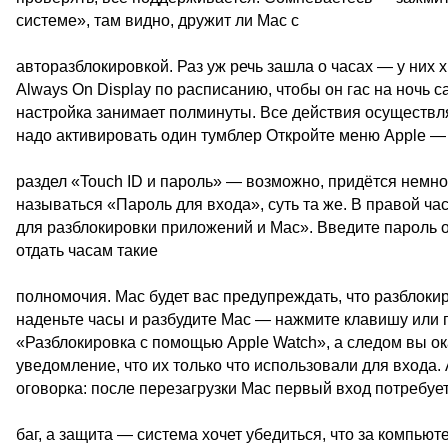
системе», там видно, дружит ли Mac с
авторазблокировкой. Раз уж речь зашла о часах — у них х
Always On Display по расписанию, чтобы он гас на ночь 
настройка занимает полминуты. Все действия осуществля
надо активировать один тумблер Откройте меню Apple —
раздел «Touch ID и пароль» — возможно, придётся немног
называться «Пароль для входа», суть та же. В правой ч
для разблокировки приложений и Mac». Введите пароль о
отдать часам такие
полномочия. Mac будет вас предупреждать, что разблокир
наденьте часы и разбудите Mac — нажмите клавишу или п
«Разблокировка с помощью Apple Watch», а следом вы ок
уведомление, что их только что использовали для входа
оговорка: после перезагрузки Mac первый вход потребует
баг, а защита — система хочет убедиться, что за компью