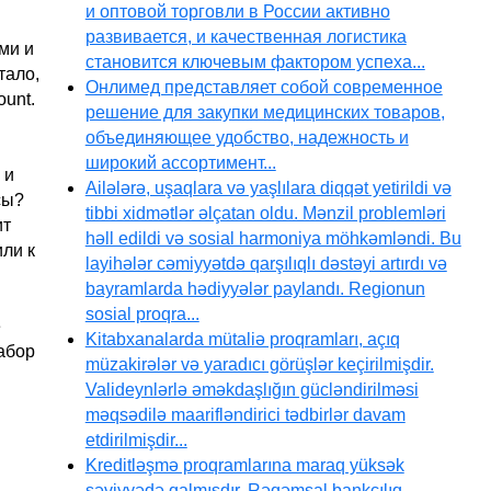
и оптовой торговли в России активно
развивается, и качественная логистика
ми и
становится ключевым фактором успеха...
тало,
Онлимед представляет собой современное
ount.
решение для закупки медицинских товаров,
объединяющее удобство, надежность и
широкий ассортимент...
 и
Ailələrə, uşaqlara və yaşlılara diqqət yetirildi və
сы?
tibbi xidmətlər əlçatan oldu. Mənzil problemləri
ит
həll edildi və sosial harmoniya möhkəmləndi. Bu
ли к
layihələr cəmiyyətdə qarşılıqlı dəstəyi artırdı və
bayramlarda hədiyyələr paylandı. Regionun
sosial proqra...
е
Kitabxanalarda mütaliə proqramları, açıq
абор
müzakirələr və yaradıcı görüşlər keçirilmişdir.
Valideynlərlə əməkdaşlığın gücləndirilməsi
məqsədilə maarifləndirici tədbirlər davam
etdirilmişdir...
Kreditləşmə proqramlarına maraq yüksək
səviyyədə qalmışdır. Rəqəmsal bankçılıq