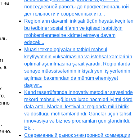
т на
повседневной работы до профессиональной
деятельности и современных игр...
Regionların davamlı inkişafı üçün həyata keçirilən
bu tədbirlər sosial rifahın və iqtisadi sabitliyin
,
möhkəmlənməsinə xidmət etməyə davam
оль
edəcək...
Müasir texnologiyaların tətbiqi məhsul
keyfiyyətinin yüksəlməsinə və istehsal xərclərinin
ит
optimallaşdırılmasına şərait yaradır. Regionlarda
, а
sənaye müəssisələrinin inkişafı yeni iş yerlərinin
açılması baxımından da mühüm əhəmiyyət
daşıyır...
х
Kənd təsərrüfatında innovativ metodlar sayəsində
о.
rekord məhsul yığıldı və ixrac həcmləri iyirmi dörd
енно
dəfə artdı. Mədəni festivallar regionda milli birlik
və dostluğu möhkəmləndirdi. Gənclər üçün təhsil,
innovasiya və biznes proqramları genişləndirildi.
.
Ek...
енно.
Современный рынок электронной коммерции