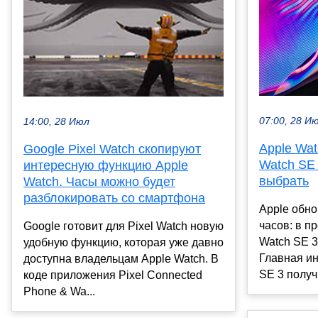
07:00, 28 И
14:00, 28 Июл
Apple Wat
Google Pixel Watch скопируют
Watch SE 
интересную функцию Apple
выбрать
Watch. Часы можно будет
разблокировать со смартфона
Apple обн
часов: в п
Google готовит для Pixel Watch новую
Watch SE 3,
удобную функцию, которая уже давно
Главная ин
доступна владельцам Apple Watch. В
SE 3 получи
коде приложения Pixel Connected
Phone & Wa...