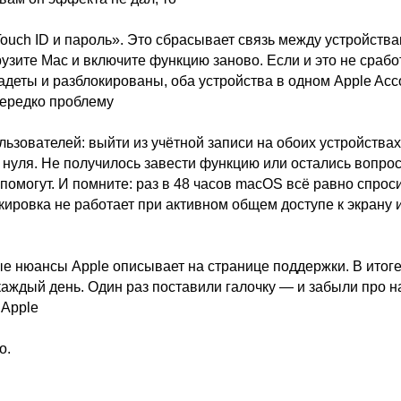
ouch ID и пароль». Это сбрасывает связь между устройства
узите Mac и включите функцию заново. Если и это не срабо
надеты и разблокированы, оба устройства в одном Apple Acc
ередко проблему
ьзователей: выйти из учётной записи на обоих устройствах
 нуля. Не получилось завести функцию или остались вопро
помогут. И помните: раз в 48 часов macOS всё равно спрос
ировка не работает при активном общем доступе к экрану и
е нюансы Apple описывает на странице поддержки. В итог
каждый день. Один раз поставили галочку — и забыли про н
 Apple
о.