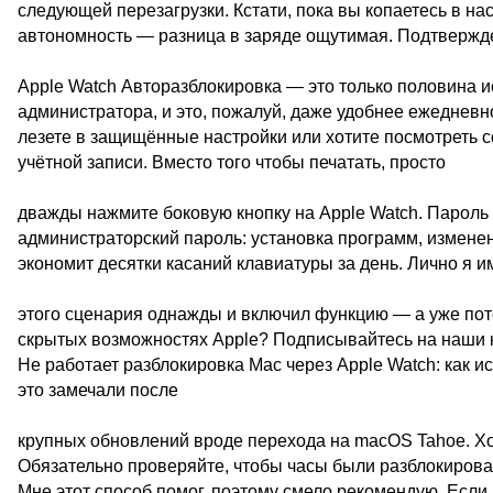
следующей перезагрузки. Кстати, пока вы копаетесь в нас
автономность — разница в заряде ощутимая. Подтвержд
Apple Watch Авторазблокировка — это только половина 
администратора, и это, пожалуй, даже удобнее ежедневн
лезете в защищённые настройки или хотите посмотреть с
учётной записи. Вместо того чтобы печатать, просто
дважды нажмите боковую кнопку на Apple Watch. Пароль 
администраторский пароль: установка программ, изменен
экономит десятки касаний клавиатуры за день. Лично я 
этого сценария однажды и включил функцию — а уже пот
скрытых возможностях Apple? Подписывайтесь на наши 
Не работает разблокировка Mac через Apple Watch: как и
это замечали после
крупных обновлений вроде перехода на macOS Tahoe. Хо
Обязательно проверяйте, чтобы часы были разблокиров
Мне этот способ помог, поэтому смело рекомендую. Если 