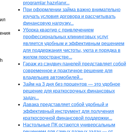
proqramlar hazırlanır...
При оформлении займа важно внимательно
изучать условия договора и рассчитывать
оил
финансовую нагрузку...
Уборка квартир с привлечением
чения
профессиональных клининговых услуг
является удобным и эффективным решением
для поддержания чистоты, уюта и порядка в
жилом пространстве...
ch
Гараж из сэндвич панелей представляет собой
современное и практичное решение для
владельцев автомобилей...
Займ на 3 дня без процентов — это удобное
решение для краткосрочных финансовых
задач...
Давака представляет собой удобный и
эффективный инструмент для получения
краткосрочной финансовой поддержки...
Настольные ПК остаются универсальным
решением для самых разных задач — от