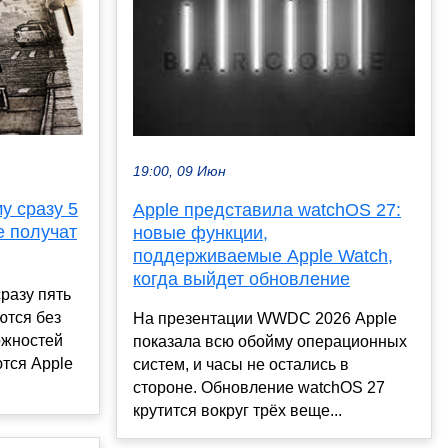
19:00, 09 Июн
у сразу 5
Apple представила watchOS 27:
е получат
новые функции,
поддерживаемые Apple Watch,
когда выйдет обновление
разу пять
ются без
На презентации WWDC 2026 Apple
ожностей
показала всю обойму операционных
ются Apple
систем, и часы не остались в
стороне. Обновление watchOS 27
крутится вокруг трёх веще...